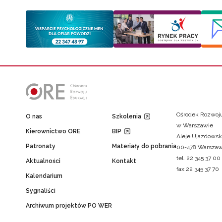
Ośrodek Rozwoju
O nas
Szkolenia
w Warszawie
Kierownictwo ORE
BIP
Aleje Ujazdowsk
Patronaty
Materiały do pobrania
00-478 Warsza
tel. 22 345 37 00
Aktualności
Kontakt
fax 22 345 37 70
Kalendarium
Sygnaliści
Archiwum projektów PO WER