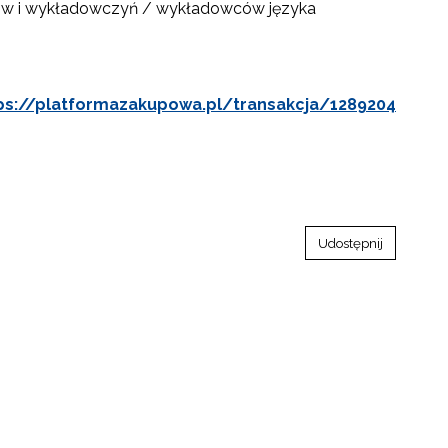
towo-językowego (CLIL)"
ktorów i wykładowczyń / wykładowców języka
ps://platformazakupowa.pl/transakcja/1289204
Udostępnij