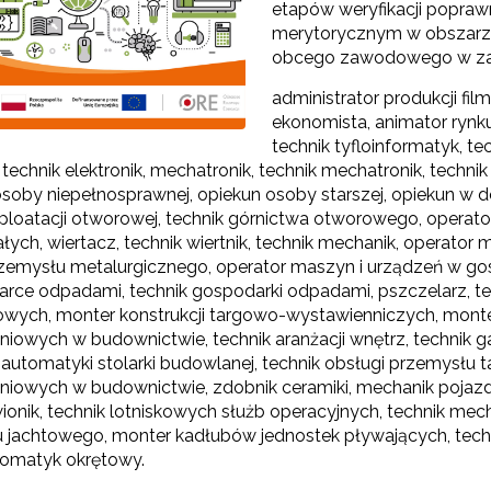
etapów weryfikacji popraw
merytorycznym w obszarze
obcego zawodowego w z
administrator produkcji film
ekonomista, animator rynku 
technik tyfloinformatyk, t
, technik elektronik, mechatronik, technik mechatronik, techn
osoby niepełnosprawnej, opiekun osoby starszej, opiekun w
sploatacji otworowej, technik górnictwa otworowego, operato
Odbiór zaawansowanych technologicznie e-materiałów i gier"
ałych, wiertacz, technik wiertnik, technik mechanik, operato
rzemysłu metalurgicznego, operator maszyn i urządzeń w 
ce odpadami, technik gospodarki odpadami, pszczelarz, techni
Opracowanie i przetestowanie modelu branżowej szkoły ćwiczeń (BSĆ)"
wych, monter konstrukcji targowo-wystawienniczych, monter
iowych w budownictwie, technik aranżacji wnętrz, technik ga
 automatyki stolarki budowlanej, technik obsługi przemysłu
iowych w budownictwie, zdobnik ceramiki, mechanik pojazd
"Pilotażowe wdrożenie modułowych e-podręczników"
ionik, technik lotniskowych służb operacyjnych, technik mecha
 jachtowego, monter kadłubów jednostek pływających, tech
tomatyk okrętowy.