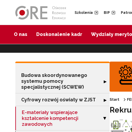
Przejdź do Nawigacji
Przejdź do stopki
Przejdź do treści artykułu
Szkolenia
BIP
Patro
O nas
Doskonalenie kadr
Wydziały meryt
Budowa skoordynowanego
systemu pomocy
Rozwiń sekcję 
▶
specjalistycznej (SCWEW)
Cyfrowy rozwój oświaty w ZJST
Rozwiń sekcję "
▶
Start
FE
Rekru
E-materiały wspierające
kształcenie kompetencji
Zwiń sekcję "E-
▶
zawodowych