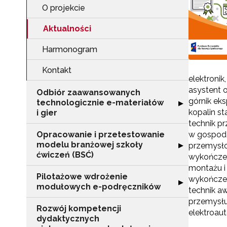
O projekcie
Aktualności
Harmonogram
Kontakt
elektronik
asystent 
Odbiór zaawansowanych
górnik ek
technologicznie e-materiałów
Rozwiń sekcję "
▶
kopalin st
i gier
technik p
Opracowanie i przetestowanie
w gospodar
modelu branżowej szkoły
Rozwiń sekcję "
▶
przemysło
ćwiczeń (BSĆ)
wykończen
montażu i
Pilotażowe wdrożenie
wykończen
Rozwiń sekcję 
▶
modułowych e-podręczników
technik aw
przemysłu
Rozwój kompetencji
elektroau
dydaktycznych