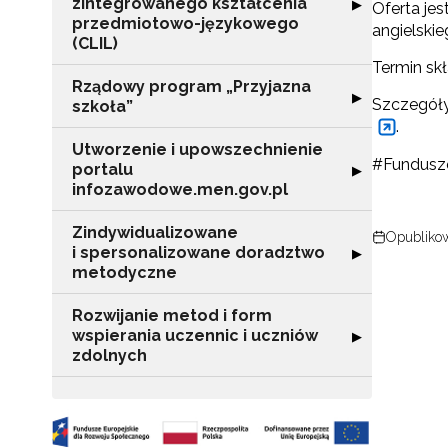
zintegrowanego kształcenia
Rozwiń sekcję 
▶
Oferta je
przedmiotowo-językowego
angielskie
(CLIL)
Termin skł
Rządowy program „Przyjazna
Rozwiń sekcję "
▶
Szczegóły
szkoła”
.
Utworzenie i upowszechnienie
#Fundusz
portalu
Rozwiń sekcję "
▶
infozawodowe.men.gov.pl
N
Zindywidualizowane
Opubliko
i spersonalizowane doradztwo
Rozwiń sekcję 
▶
Zap
metodyczne
o s
Adr
Rozwijanie metod i form
wspierania uczennic i uczniów
Rozwiń sekcję "
▶
zdolnych
W
cel