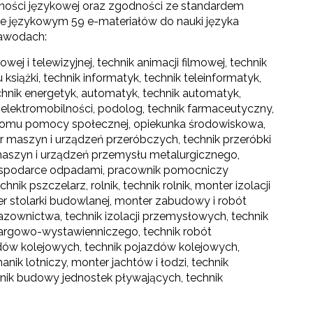
ności językowej oraz zgodności ze standardem
 językowym 59 e-materiałów do nauki języka
awodach:
owej i telewizyjnej, technik animacji filmowej, technik
książki, technik informatyk, technik teleinformatyk,
echnik energetyk, automatyk, technik automatyk,
ik elektromobilności, podolog, technik farmaceutyczny,
 domu pomocy społecznej, opiekunka środowiskowa,
r maszyn i urządzeń przeróbczych, technik przeróbki
r maszyn i urządzeń przemysłu metalurgicznego,
gospodarce odpadami, pracownik pomocniczy
k pszczelarz, rolnik, technik rolnik, monter izolacji
 stolarki budowlanej, monter zabudowy i robót
zownictwa, technik izolacji przemysłowych, technik
 targowo-wystawienniczego, technik robót
ów kolejowych, technik pojazdów kolejowych,
nik lotniczy, monter jachtów i łodzi, technik
nik budowy jednostek pływających, technik