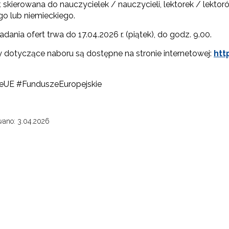
"Rozwój kompetencji dydaktycznych zintegrowanego kształcenia przedmio
st skierowana do nauczycielek / nauczycieli, lektorek / le
go lub niemieckiego.
adania ofert trwa do 17.04.2026 r. (piątek), do godz. 9.00.
Rządowy program „Przyjazna szkoła”"
 dotyczące naboru są dostępne na stronie internetowej:
htt
eUE #FunduszeEuropejskie
Utworzenie i upowszechnienie portalu infozawodowe.men.gov.pl"
ewsletter ORE
wano: 3.04.2026
"Zindywidualizowane i spersonalizowane doradztwo metodyczne"
isz się i bądź na bieżąco z najnowszymi informacjami
zkoleniach i programach.
es e-mail:
Rozwijanie metod i form wspierania uczennic i uczniów zdolnych"
yrażam zgodę na przetwarzanie moich danych osobowych przez ORE w
ach marketingowych.