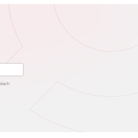
elach