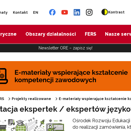
Kontrast
naty
Kontakt
EN
oryczne
Obszary działalności
FERS
Nasze ser
Newsletter ORE – zapisz się!
"Budowa skoordynowanego systemu pomocy specjalistycznej (SCWEW)"
Cyfrowy rozwój oświaty w ZJST"
RS
Projekty realizowane
E-materiały wspierające kształcenie
tacja ekspertek / ekspertów język
materiały wspierające kształcenie kompetencji zawodowych"
Ośrodek Rozwoju Edukacji
do realizacji zamówienia, 