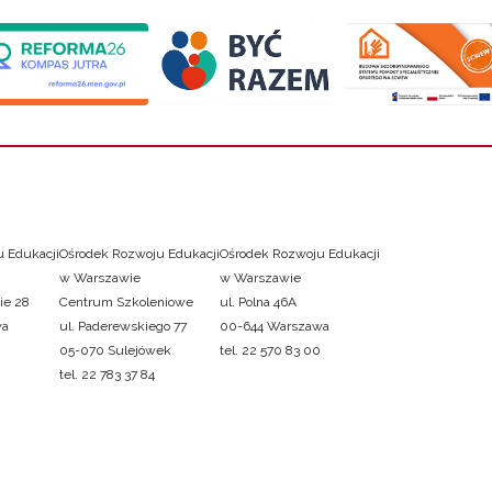
 Edukacji
Ośrodek Rozwoju Edukacji
Ośrodek Rozwoju Edukacji
w Warszawie
w Warszawie
ie 28
Centrum Szkoleniowe
ul. Polna 46A
wa
ul. Paderewskiego 77
00-644 Warszawa
05-070 Sulejówek
tel. 22 570 83 00
tel. 22 783 37 84