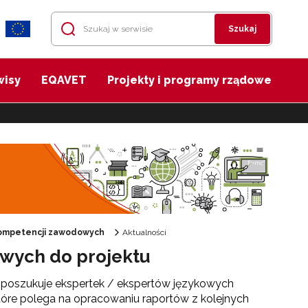
Szukaj
wisy
EQAVET
Projekty i programy rządowe
 kompetencji zawodowych
Aktualności
owych do projektu
 poszukuje ekspertek / ekspertów językowych
które polega na opracowaniu raportów z kolejnych