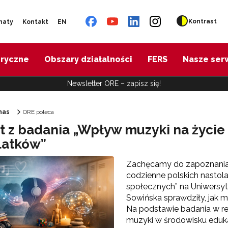
Kontrast
naty
Kontakt
EN
oryczne
Obszary działalności
FERS
Nasze ser
Newsletter ORE – zapisz się!
nas
ORE poleca
t z badania „Wpływ muzyki na życie
Ośrodek Rozwoju Edukacji"
latków”
Zachęcamy do zapoznania s
codzienne polskich nastola
społecznych” na Uniwersyt
Sowińska sprawdziły, jak
Na podstawie badania w r
muzyki w środowisku eduka