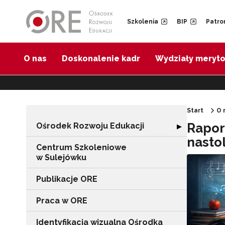
Przejdź do Nawigacji
Przejdź do stopki
Przejdź do treści artykułu
Szkolenia
BIP
Patro
O nas
Doskonalenie kadr
Wydziały meryt
Start
O 
Rapor
Ośrodek Rozwoju Edukacji
Rozwiń sekcję "
▶
nasto
Centrum Szkoleniowe
w Sulejówku
Publikacje ORE
Praca w ORE
Identyfikacja wizualna Ośrodka