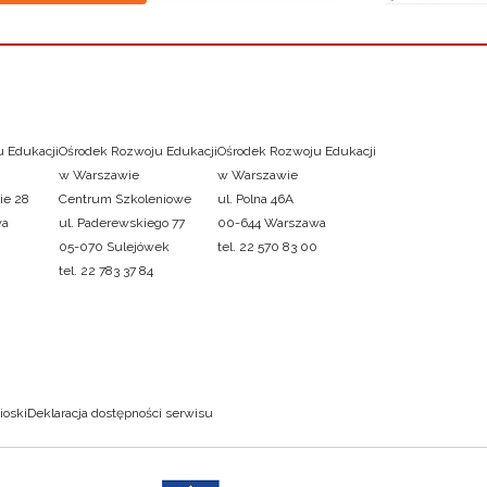
 Edukacji
Ośrodek Rozwoju Edukacji
Ośrodek Rozwoju Edukacji
w Warszawie
w Warszawie
ie 28
Centrum Szkoleniowe
ul. Polna 46A
wa
ul. Paderewskiego 77
00-644 Warszawa
05-070 Sulejówek
tel. 22 570 83 00
tel. 22 783 37 84
ioski
Deklaracja dostępności serwisu