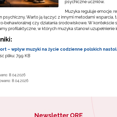
psychiczne uczniów.
Muzyka reguluje emocje, r
n psychiczny. Warto ją łączyć z innymi metodami wsparcia, tak
‑behawioralnej czy działania środowiskowe. W kontekście 
gramy profilaktyczne, w których muzyka stanowi uzupełnienie
niki:
ort – wpływ muzyki na życie codzienne polskich nastol
ć pliku:
799 KB
wano: 8.04.2026
owano: 8.04.2026
Newsletter ORE