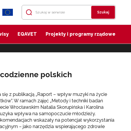
Szukaj
wisy
EQAVET
Projekty i programy rządowe
 codzienne polskich
ię z publikacją „Raport – wpływ muzyki na życie
tków”. W ramach zajęć „Metody i techniki badań
ecie Wrocławskim Natalia Skorupińska i Karolina
 muzyka wpływa na samopoczucie młodzieży.
ekomendacjach wskazały na potencjał wykorzystania
cyjnym – jako narzędzia wspierającego zdrowie