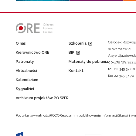
Ośrodek Rozwoju
O nas
Szkolenia
w Warszawie
Kierownictwo ORE
BIP
Aleje Ujazdowsk
Patronaty
Materiały do pobrania
00-478 Warsza
tel. 22 345 37 00
Aktualności
Kontakt
fax 22 345 37 70
Kalendarium
Sygnaliści
Archiwum projektów PO WER
Polityka prywatności
RODO
Regulamin publikowania informacji
Skargi i wn