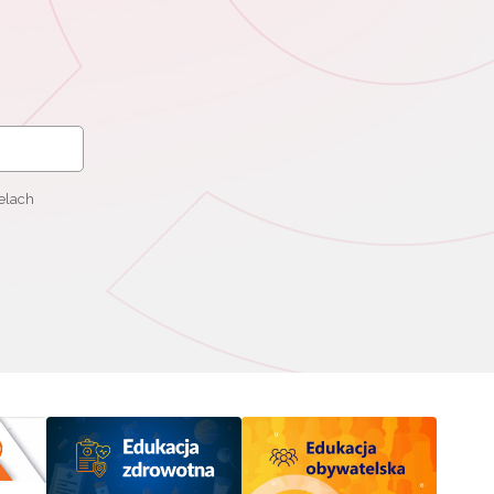
elach