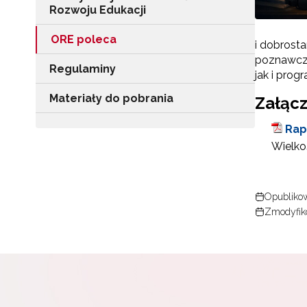
Rozwoju Edukacji
ORE poleca
i dobrosta
poznawczo
Regulaminy
jak i pro
Materiały do pobrania
Załącz
Rap
Wielkoś
Opubliko
Zmodyfik