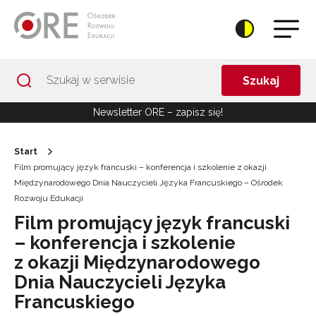
Przejdź do Nawigacji
Przejdź do stopki
Przejdź do treści artykułu
Szukaj
Newsletter ORE – zapisz się!
Start
Film promujący język francuski – konferencja i szkolenie z okazji
Międzynarodowego Dnia Nauczycieli Języka Francuskiego – Ośrodek
Rozwoju Edukacji
Film promujący język francuski
– konferencja i szkolenie
z okazji Międzynarodowego
Dnia Nauczycieli Języka
Francuskiego