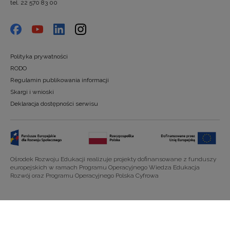
tel. 22 570 83 00
Polityka prywatności
RODO
Regulamin publikowania informacji
Skargi i wnioski
Deklaracja dostępności serwisu
Ośrodek Rozwoju Edukacji realizuje projekty dofinansowane z funduszy
europejskich w ramach Programu Operacyjnego Wiedza Edukacja
Rozwój oraz Programu Operacyjnego Polska Cyfrowa