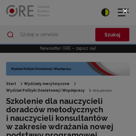
Przejdź do Nawigacji
Przejdź do stopki
Przejdź do treści artykułu
Szukaj
Newsletter ORE – zapisz się!
Start
Wydziały merytoryczne
Wydział Polityki Oświatowej i Współpracy
Aktualności
Szkolenie dla nauczycieli
doradców metodycznych
i nauczycieli konsultantów
w zakresie wdrażania nowej
podstawy programowej