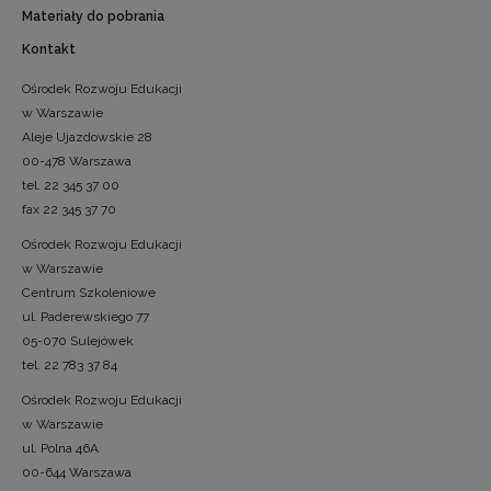
Materiały do pobrania
Kontakt
Ośrodek Rozwoju Edukacji
w Warszawie
Aleje Ujazdowskie 28
00-478 Warszawa
tel. 22 345 37 00
fax 22 345 37 70
Ośrodek Rozwoju Edukacji
w Warszawie
Centrum Szkoleniowe
ul. Paderewskiego 77
05-070 Sulejówek
tel. 22 783 37 84
Ośrodek Rozwoju Edukacji
w Warszawie
ul. Polna 46A
00-644 Warszawa