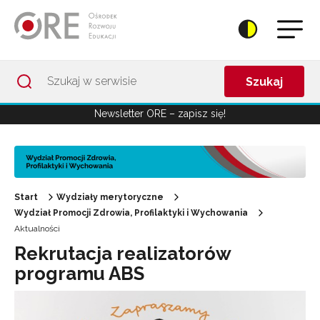
Przejdź do Nawigacji
Przejdź do stopki
Przejdź do treści artykułu
Szukaj
Newsletter ORE – zapisz się!
Start
Wydziały merytoryczne
Wydział Promocji Zdrowia, Profilaktyki i Wychowania
Aktualności
Rekrutacja realizatorów
programu ABS