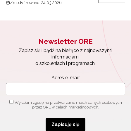
Zmodyfikowano: 24.03.2026
Newsletter ORE
Zapisz się i bądź na bieżąco z najnowszymi
informacjami
o szkoleniach i programach.
Adres e-mail:
Newsletter ORE
Zapisz się i bądź na bieżąco z najnowszymi
informacjami
Wyrażam zgodę na przetwarzanie moich danych osobowych
o szkoleniach i programach.
przez ORE w celach marketingowych.
Adres e-mail:
Zapisuję się