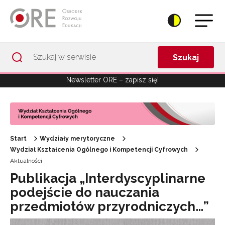
Przejdź do Nawigacji
Przejdź do stopki
Przejdź do treści artykułu
Szukaj
Newsletter ORE – zapisz się!
Start
Wydziały merytoryczne
Wydział Kształcenia Ogólnego i Kompetencji Cyfrowych
Aktualności
Publikacja „Interdyscyplinarne
podejście do nauczania
przedmiotów przyrodniczych…”