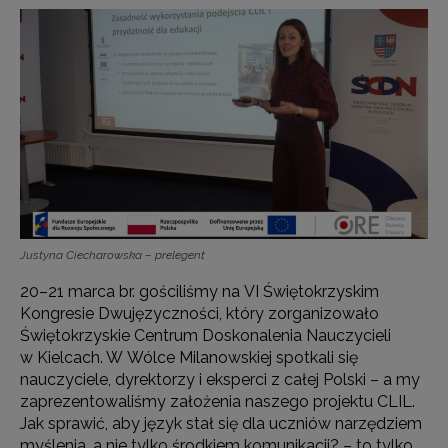
Justyna Ciecharowska – prelegent
20–21 marca br. gościliśmy na VI Świętokrzyskim
Kongresie Dwujęzyczności, który zorganizowało
Świętokrzyskie Centrum Doskonalenia Nauczycieli
w Kielcach. W Wólce Milanowskiej spotkali się
nauczyciele, dyrektorzy i eksperci z całej Polski – a my
zaprezentowaliśmy założenia naszego projektu CLIL.
Jak sprawić, aby język stał się dla uczniów narzędziem
myślenia, a nie tylko środkiem komunikacji? – to tylko