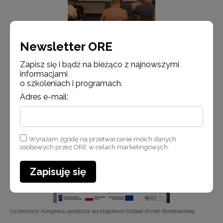
Newsletter ORE
Zapisz się i bądź na bieżąco z najnowszymi
informacjami
Uczestnicy Kongresu podczas wystąpienia online Barbary Muszyńskiej
o szkoleniach i programach.
Adres e-mail:
Wyrażam zgodę na przetwarzanie moich danych
osobowych przez ORE w celach marketingowych.
Zapisuję się
Uczestnicy Kongresu podczas wystąpienia Izabeli Krzak-Borkowskiej