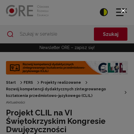
Przejdź do Nawigacji
Przejdź do stopki
Przejdź do treści artykułu
Szukaj
Newsletter ORE – zapisz się!
Start
FERS
Projekty realizowane
Rozwój kompetencji dydaktycznych zintegrowanego
kształcenia przedmiotowo-językowego (CLIL)
Aktualności
Projekt CLIL na VI
Świętokrzyskim Kongresie
Dwujęzyczności