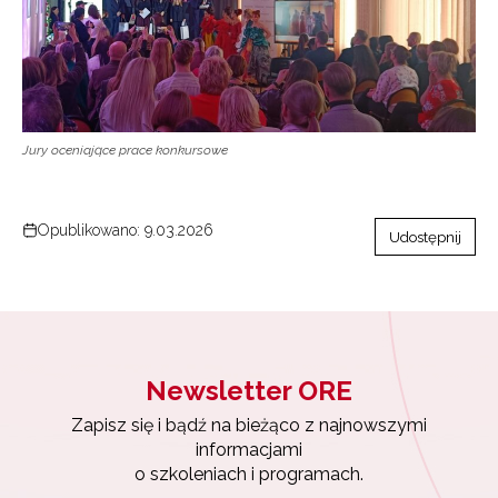
informacjami
o szkoleniach i programach.
Adres e-mail:
Wyrażam zgodę na przetwarzanie moich danych
Jury oceniające prace konkursowe
osobowych przez ORE w celach marketingowych.
Zapisuję się
Opublikowano: 9.03.2026
Udostępnij
Newsletter ORE
Zapisz się i bądź na bieżąco z najnowszymi
informacjami
o szkoleniach i programach.