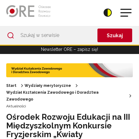
Przejdź do Nawigacji
Przejdź do stopki
Przejdź do treści artykułu
Szukaj
Newsletter ORE – zapisz się!
Start
Wydziały merytoryczne
Wydział Kształcenia Zawodowego i Doradztwa
Zawodowego
Aktualności
Ośrodek Rozwoju Edukacji na III
Międzyszkolnym Konkursie
Fryzjerskim „Kwiaty