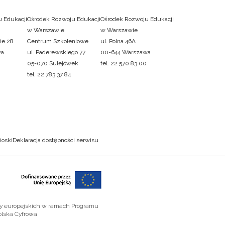
 Edukacji
Ośrodek Rozwoju Edukacji
Ośrodek Rozwoju Edukacji
w Warszawie
w Warszawie
ie 28
Centrum Szkoleniowe
ul. Polna 46A
wa
ul. Paderewskiego 77
00-644 Warszawa
05-070 Sulejówek
tel. 22 570 83 00
tel. 22 783 37 84
ioski
Deklaracja dostępności serwisu
zy europejskich w ramach Programu
olska Cyfrowa