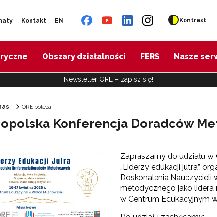
Kontrast
naty
Kontakt
EN
oryczne
Obszary działalności
FERS
Nasze ser
Newsletter ORE – zapisz się!
nas
ORE poleca
opolska Konferencja Doradców Met
Ośrodek Rozwoju Edukacji"
Zapraszamy do udziału w 
„Liderzy edukacji jutra”, 
Doskonalenia Nauczycieli 
metodycznego jako lidera n
w Centrum Edukacyjnym w 
Do udziału zachęcamy: