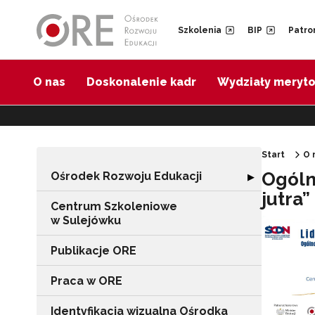
Przejdź do Nawigacji
Przejdź do stopki
Przejdź do treści artykułu
Szkolenia
BIP
Patro
O nas
Doskonalenie kadr
Wydziały meryt
Start
O 
Ogóln
Ośrodek Rozwoju Edukacji
Rozwiń sekcję "
▶
jutra”
Centrum Szkoleniowe
w Sulejówku
Publikacje ORE
Praca w ORE
Identyfikacja wizualna Ośrodka