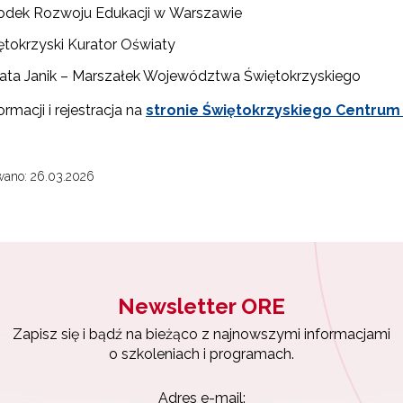
odek Rozwoju Edukacji w Warszawie
ętokrzyski Kurator Oświaty
ata Janik – Marszałek Województwa Świętokrzyskiego
ewsletter ORE
ormacji i rejestracja na
stronie Świętokrzyskiego Centrum
isz się i bądź na bieżąco z najnowszymi informacjami
zkoleniach i programach.
wano: 26.03.2026
es e-mail:
yrażam zgodę na przetwarzanie moich danych osobowych przez ORE w
ach marketingowych.
Newsletter ORE
Zapisuję się
Zapisz się i bądź na bieżąco z najnowszymi informacjami
o szkoleniach i programach.
Adres e-mail: