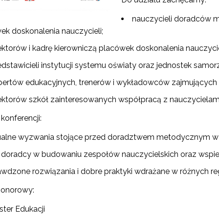
nauczycieli doradców m
ek doskonalenia nauczycieli;
ektorów i kadrę kierowniczą placówek doskonalenia nauczycie
dstawicieli instytucji systemu oświaty oraz jednostek samor
pertów edukacyjnych, trenerów i wykładowców zajmujących 
ektorów szkół zainteresowanych współpracą z nauczyciela
konferencji:
ualne wyzwania stojące przed doradztwem metodycznym w zmi
a doradcy w budowaniu zespołów nauczycielskich oraz wspier
awdzone rozwiązania i dobre praktyki wdrażane w różnych reg
honorowy:
ster Edukacji