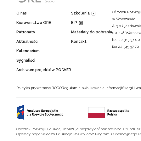
Ośrodek Rozwoju
O nas
Szkolenia
w Warszawie
Kierownictwo ORE
BIP
Aleje Ujazdowsk
Patronaty
Materiały do pobrania
00-478 Warsza
tel. 22 345 37 00
Aktualności
Kontakt
fax 22 345 37 70
Kalendarium
Sygnaliści
Archiwum projektów PO WER
Polityka prywatności
RODO
Regulamin publikowania informacji
Skargi i wn
Ośrodek Rozwoju Edukacji realizuje projekty dofinansowane z fundus
Operacyjnego Wiedza Edukacja Rozwój oraz Programu Operacyjnego P