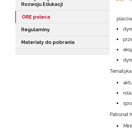
Rozwoju Edukacji
ORE poleca
placów
dyr
Regulaminy
prze
Materiały do pobrania
eks
dyr
Tematyka 
akt
rol
spr
Patronat 
Mini