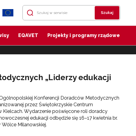
Szukaj
wisy
EQAVET
Projekty i programy rządowe
odycznych „Liderzy edukacji
Ogólnopolskiej Konferencji Doradców Metodycznych
organizowanej przez Świętokrzyskie Centrum
w Kielcach. Wydarzenie poświęcone roli doradcy
owoczesnej edukacji odbędzie się 16–17 kwietnia br.
Wólce Milanowskiej.