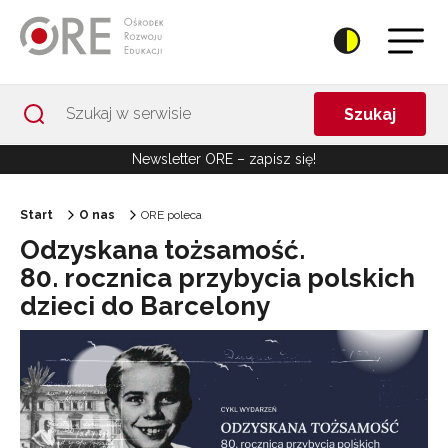
Przejdź do Nawigacji
Przejdź do stopki
Przejdź do treści artykułu
Szukaj
Newsletter ORE – zapisz się!
Start
O nas
ORE poleca
Odzyskana tożsamość.
80. rocznica przybycia polskich
dzieci do Barcelony