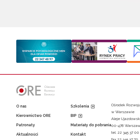
Ośrodek Rozwoju
O nas
Szkolenia
w Warszawie
Kierownictwo ORE
BIP
Aleje Ujazdowsk
Patronaty
Materiały do pobrania
00-478 Warsza
tel. 22 345 37 00
Aktualności
Kontakt
fax 22 345 37 70