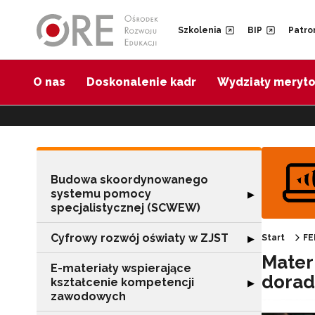
Przejdź do Nawigacji
Przejdź do stopki
Przejdź do treści artykułu
Szkolenia
BIP
Patro
O nas
Doskonalenie kadr
Wydziały meryt
Budowa skoordynowanego
systemu pomocy
Rozwiń sekcję 
▶
specjalistycznej (SCWEW)
Cyfrowy rozwój oświaty w ZJST
Rozwiń sekcję "
▶
Start
FE
Mater
E-materiały wspierające
dora
kształcenie kompetencji
Rozwiń sekcję "
▶
zawodowych