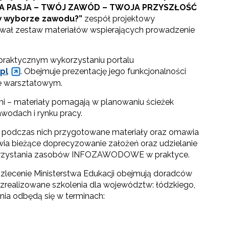
A PASJA – TWÓJ ZAWÓD – TWOJA PRZYSZŁOŚĆ
 w wyborze zawodu?”
zespół projektowy
 zestaw materiałów wspierających prowadzenie
 praktycznym wykorzystaniu portalu
pl
. Obejmuje prezentację jego funkcjonalności
ze warsztatowym.
i – materiały pomagają w planowaniu ścieżek
wodach i rynku pracy.
je podczas nich przygotowane materiały oraz omawia
wia bieżące doprecyzowanie założeń oraz udzielanie
towo-językowego (CLIL)"
orzystania zasobów INFOZAWODOWE w praktyce.
zlecenie Ministerstwa Edukacji obejmują doradców
zrealizowane szkolenia dla województw: łódzkiego,
nia odbędą się w terminach: