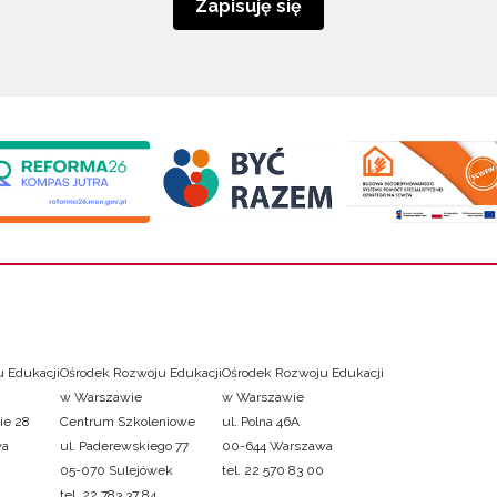
Zapisuję się
 Edukacji
Ośrodek Rozwoju Edukacji
Ośrodek Rozwoju Edukacji
w Warszawie
w Warszawie
ie 28
Centrum Szkoleniowe
ul. Polna 46A
wa
ul. Paderewskiego 77
00-644 Warszawa
05-070 Sulejówek
tel. 22 570 83 00
tel. 22 783 37 84