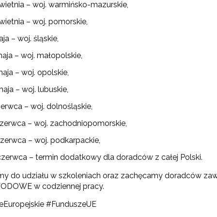
worzenie i upowszechnienie portalu infozawodowe.men.gov.pl"
kwietnia – woj. warmińsko-mazurskie,
wietnia – woj. pomorskie,
ja – woj. śląskie,
aja – woj. małopolskie,
aja – woj. opolskie,
aja – woj. lubuskie,
erwca – woj. dolnośląskie,
"Zindywidualizowane i spersonalizowane doradztwo metodyczne"
czerwca – woj. zachodniopomorskie,
ewsletter ORE
czerwca – woj. podkarpackie,
isz się i bądź na bieżąco z najnowszymi informacjami
czerwca – termin dodatkowy dla doradców z całej Polski.
zkoleniach i programach.
Rozwijanie metod i form wspierania uczennic i uczniów zdolnych"
es e-mail:
y do udziału w szkoleniach oraz zachęcamy doradców zaw
DOWE w codziennej pracy.
eEuropejskie #FunduszeUE
yrażam zgodę na przetwarzanie moich danych osobowych przez ORE w