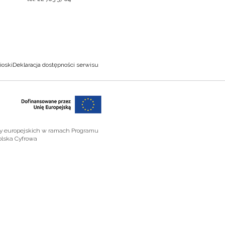
ioski
Deklaracja dostępności serwisu
zy europejskich w ramach Programu
olska Cyfrowa