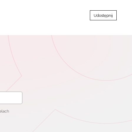
Udostępnij
elach