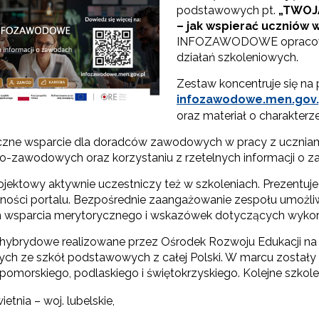
podstawowych pt.
„TWOJ
– jak wspierać uczniów
Odbiór zaawansowanych technologicznie e-materiałów i gier"
INFOZAWODOWE opracował
działań szkoleniowych.
Zestaw koncentruje się na
Opracowanie i przetestowanie modelu branżowej szkoły ćwiczeń (BSĆ)"
infozawodowe.men.gov.
oraz materiał o charakter
"Pilotażowe wdrożenie modułowych e-podręczników"
czne wsparcie dla doradców zawodowych w pracy z uczniam
o-zawodowych oraz korzystaniu z rzetelnych informacji o za
ojektowy aktywnie uczestniczy też w szkoleniach. Prezentu
lności portalu. Bezpośrednie zaangażowanie zespołu umożli
"Rozwój kompetencji dydaktycznych zintegrowanego kształcenia przedmio
 wsparcia merytorycznego i wskazówek dotyczących wyk
 hybrydowe realizowane przez Ośrodek Rozwoju Edukacji na 
h ze szkół podstawowych z całej Polski. W marcu zostały 
Rządowy program „Przyjazna szkoła”"
pomorskiego, podlaskiego i świętokrzyskiego. Kolejne szkole
ietnia – woj. lubelskie,