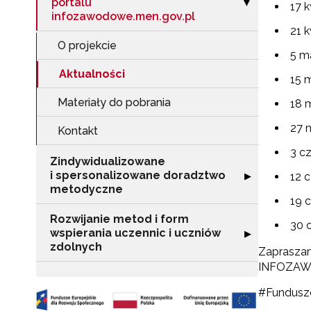
portalu
Zwiń sekcję "Ut
▶
17 
infozawodowe.men.gov.pl
21 k
O projekcie
5 ma
Aktualności
15 m
Materiały do pobrania
18 m
27 m
Kontakt
3 cz
Zindywidualizowane
i spersonalizowane doradztwo
Rozwiń sekcję 
▶
12 
N
metodyczne
19 
Zap
Rozwijanie metod i form
30 
o s
wspierania uczennic i uczniów
Rozwiń sekcję "
▶
zdolnych
Adr
Zapraszam
INFOZAWO
#Fundusz
W