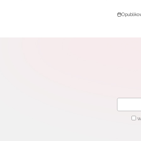
cel
Opubliko
W