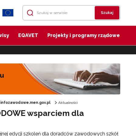
Szukaj
wisy
EQAVET
Projekty i programy rządowe
u infozawodowe.men.gov.pl
Aktualności
WODOWE wsparciem dla
lejnej edycji szkoleń dla doradców zawodowych szkół