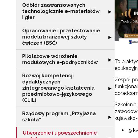
Odbiór zaawansowanych
technologicznie e-materiałów
Rozwiń sekcję "
▶
i gier
Opracowanie i przetestowanie
modelu branżowej szkoły
Rozwiń sekcję "
▶
ćwiczeń (BSĆ)
Pilotażowe wdrożenie
Rozwiń sekcję 
▶
To prakty
modułowych e-podręczników
edukacyjn
Rozwój kompetencji
Zespół pr
dydaktycznych
funkcjona
zintegrowanego kształcenia
Rozwiń sekcję 
▶
doradcom
przedmiotowo-językowego
(CLIL)
Szkolenia
zawodowyc
Rządowy program „Przyjazna
Rozwiń sekcję "
▶
kujawsko-
szkoła”
9 kw
Utworzenie i upowszechnienie