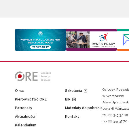
Ośrodek Rozwoju
O nas
Szkolenia
w Warszawie
Kierownictwo ORE
BIP
Aleje Ujazdowsk
Patronaty
Materiały do pobrania
00-478 Warsza
tel. 22 345 37 00
Aktualności
Kontakt
fax 22 345 37 70
Kalendarium