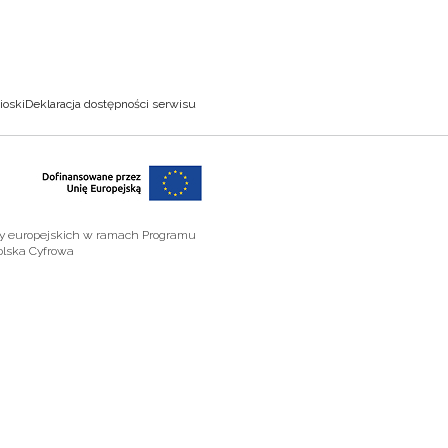
ioski
Deklaracja dostępności serwisu
zy europejskich w ramach Programu
olska Cyfrowa