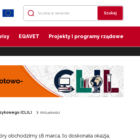
Szukaj
wisy
EQAVET
Projekty i programy rządowe
zykowego (CLIL)
Aktualności
tóry obchodzimy 18 marca, to doskonała okazja,