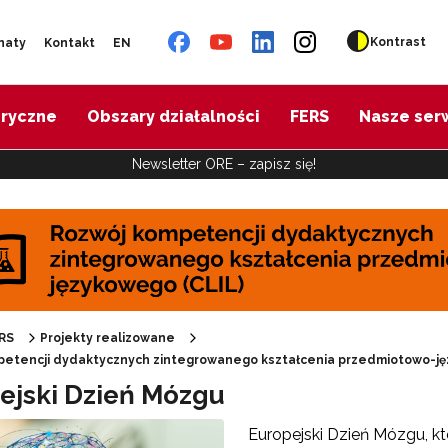
Kontrast
naty
Kontakt
EN
oryczne
Obszary działalności
FERS
Nasze ser
Newsletter ORE – zapisz się!
"Budowa skoordynowanego systemu pomocy specjalistycznej (SCWEW)"
Cyfrowy rozwój oświaty w ZJST"
RS
Projekty realizowane
petencji dydaktycznych zintegrowanego kształcenia przedmiotowo-ję
ejski Dzień Mózgu
E-materiały wspierające kształcenie kompetencji zawodowych"
Europejski Dzień Mózgu, k