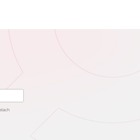
elach