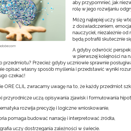
aby przypomnieć, jak niezw
rolę w jego rozwijaniu odg
Odbiór zaawansowanych technologicznie e-materiałów i gier"
Mózg najlepiej uczy się wte
z doświadczeniem, emocjam
nauczyciel, niezależnie od
Opracowanie i przetestowanie modelu branżowej szkoły ćwiczeń (BSĆ)"
będą potrafili skutecznie si
.adobe.com
A gdyby odwrócić perspekt
w pierwszej kolejności na 
"Pilotażowe wdrożenie modułowych e-podręczników"
 przedmiotu? Przecież gdyby uczniowie sprawnie posługiwali 
jnie opisać własny sposób myślenia i przedstawić wyniki roz
ugo czekać!
ozwój kompetencji dydaktycznych zintegrowanego kształcenia przedmioto
ie ORE CLIL zwracamy uwagę na to, że każdy przedmiot szk
ki przyrodnicze uczą opisywania zjawisk i formułowania hipot
ematyka rozwija precyzję i logiczne wnioskowanie,
toria pomaga budować narrację i interpretować źródła,
grafia uczy dostrzegania zależności w świecie.