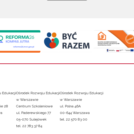
 Edukacji
Ośrodek Rozwoju Edukacji
Ośrodek Rozwoju Edukacji
w Warszawie
w Warszawie
ie 28
Centrum Szkoleniowe
ul. Polna 46A
wa
ul. Paderewskiego 77
00-644 Warszawa
05-070 Sulejówek
tel. 22 570 83 00
tel. 22 783 37 84