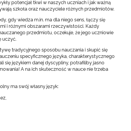
ykły potencjał tkwi w naszych uczniach i jak ważną
rywają szkoła oraz nauczyciele różnych przedmiotów.
dy, gdy wiedza m.in. ma dla niego sens, łączy się
i i różnymi obszarami rzeczywistości. Każdy
 nauczanego przedmiotu, oczekuje, że jego uczniowie
ę uczyć.
ywę tradycyjnego sposobu nauczania i skupić się
nauczeniu specyficznego języka, charakterystycznego
się językiem danej dyscypliny, potrafiliby jasno
umowania! A na ich skuteczność w nauce nie trzeba
wo-językowego (CLIL)"
olny ma swój własny język:
ez,