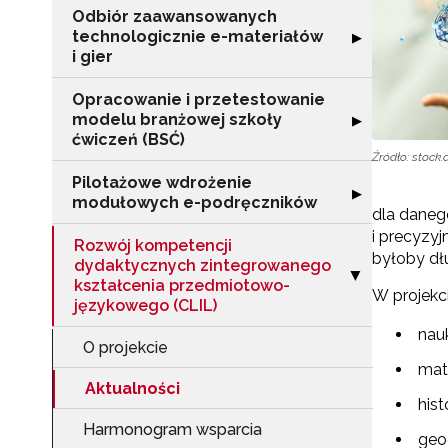
Odbiór zaawansowanych
technologicznie e-materiałów
Rozwiń sekcję "
▶
i gier
Opracowanie i przetestowanie
modelu branżowej szkoły
Rozwiń sekcję "
▶
ćwiczeń (BSĆ)
Źródło: stock
Pilotażowe wdrożenie
Rozwiń sekcję 
▶
modułowych e-podręczników
dla danego
i precyzy
Rozwój kompetencji
byłoby dł
dydaktycznych zintegrowanego
Zwiń sekcję "R
▶
kształcenia przedmiotowo-
W projekc
językowego (CLIL)
nau
O projekcie
mat
Aktualności
his
Harmonogram wsparcia
geo