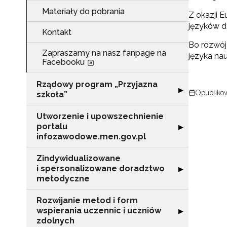
Materiały do pobrania
Z okazji 
języków dy
Kontakt
Bo rozwó
Zapraszamy na nasz fanpage na
języka nau
Facebooku
Rządowy program „Przyjazna
Rozwiń sekcję "
▶
Opublikow
szkoła”
Utworzenie i upowszechnienie
portalu
Rozwiń sekcję "
▶
N
infozawodowe.men.gov.pl
Zap
Zindywidualizowane
o s
i spersonalizowane doradztwo
Rozwiń sekcję 
▶
Adr
metodyczne
Rozwijanie metod i form
wspierania uczennic i uczniów
Rozwiń sekcję "
▶
W
zdolnych
cel