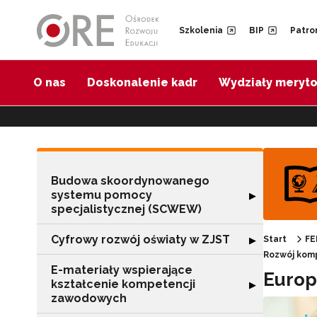
Przejdź do Nawigacji
Przejdź do stopki
Przejdź do treści artykułu
Szkolenia
BIP
Patro
O nas
Doskonalenie kadr
Wydziały meryt
Budowa skoordynowanego
systemu pomocy
Rozwiń sekcję 
▶
specjalistycznej (SCWEW)
Cyfrowy rozwój oświaty w ZJST
Rozwiń sekcję "
▶
Start
FE
Rozwój kom
E-materiały wspierające
Europ
kształcenie kompetencji
Rozwiń sekcję "
▶
zawodowych