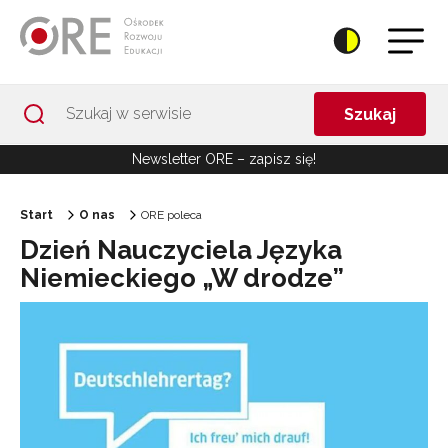
Przejdź do Nawigacji
Przejdź do stopki
Przejdź do treści artykułu
Szukaj
Newsletter ORE – zapisz się!
Start
O nas
ORE poleca
Dzień Nauczyciela Języka
Niemieckiego „W drodze”