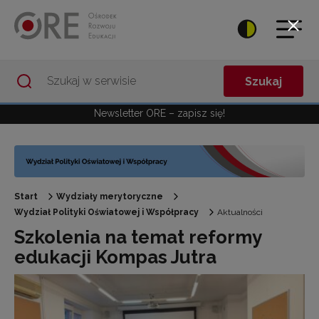
Przejdź do Nawigacji
Przejdź do stopki
Przejdź do treści artykułu
Szukaj
Newsletter ORE – zapisz się!
Start
Wydziały merytoryczne
Wydział Polityki Oświatowej i Współpracy
Aktualności
Szkolenia na temat reformy
edukacji Kompas Jutra