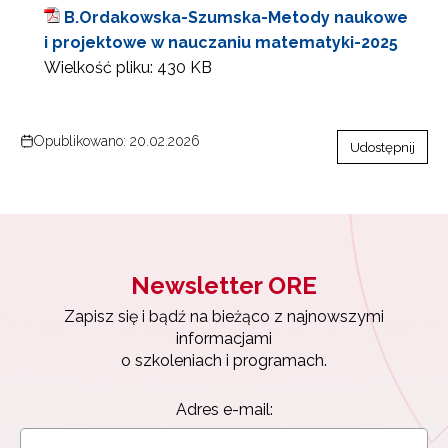
B.Ordakowska-Szumska-Metody naukowe
i projektowe w nauczaniu matematyki-2025
Wielkość pliku:
430 KB
Newsletter ORE
Opublikowano: 20.02.2026
Udostępnij
Zapisz się i bądź na bieżąco z najnowszymi
informacjami
o szkoleniach i programach.
Adres e-mail:
Newsletter ORE
Zapisz się i bądź na bieżąco z najnowszymi
Wyrażam zgodę na przetwarzanie moich danych
informacjami
osobowych przez ORE w celach marketingowych.
o szkoleniach i programach.
Zapisuję się
Adres e-mail: