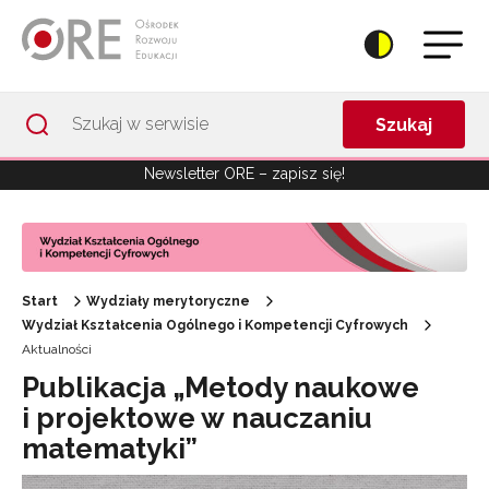
Przejdź do Nawigacji
Przejdź do stopki
Przejdź do treści artykułu
Szukaj
Newsletter ORE – zapisz się!
Start
Wydziały merytoryczne
Wydział Kształcenia Ogólnego i Kompetencji Cyfrowych
Aktualności
Publikacja „Metody naukowe
i projektowe w nauczaniu
matematyki”