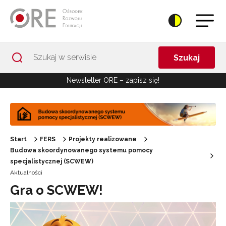
Przejdź do Nawigacji
Przejdź do stopki
Przejdź do treści artykułu
Szukaj
Newsletter ORE – zapisz się!
Start
FERS
Projekty realizowane
Budowa skoordynowanego systemu pomocy
specjalistycznej (SCWEW)
Aktualności
Gra o SCWEW!