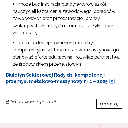
może być inspiracją dla dyrektorów szkół,
nauczycieli kształcenia zawodowego, doradców
zawodowych oraz przedstawicieli branży
szukających aktualnych informacji i przykładów
współpracy,
pomaga lepiej zrozumieć potrzeby
kompetencyjne sektora metalowo-maszynowego,
planować ofertę edukacyjną i rozwijać partnerstwa
ze środowiskiem przemysłowym.
Newsletter ORE
Biuletyn Sektorowej Rady ds. kompetencji
Zapisz się i bądź na bieżąco z najnowszymi
przemysł metalowo-maszynowy nr 1 – 2025
informacjami
o szkoleniach i programach.
Adres e-mail:
Opublikowano: 15.02.2026
Udostępnij
Wyrażam zgodę na przetwarzanie moich danych