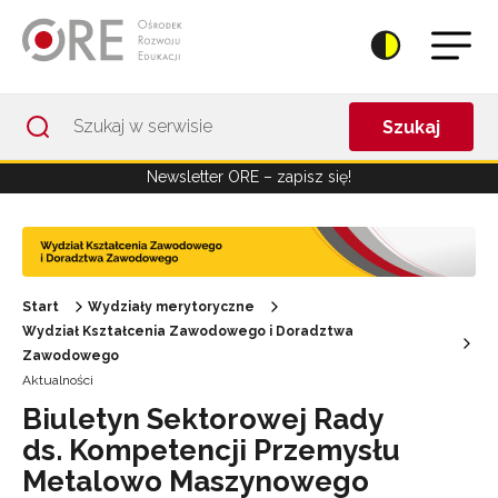
Przejdź do Nawigacji
Przejdź do stopki
Przejdź do treści artykułu
Szukaj
Newsletter ORE – zapisz się!
Start
Wydziały merytoryczne
Wydział Kształcenia Zawodowego i Doradztwa
Zawodowego
Aktualności
Biuletyn Sektorowej Rady
ds. Kompetencji Przemysłu
Metalowo Maszynowego