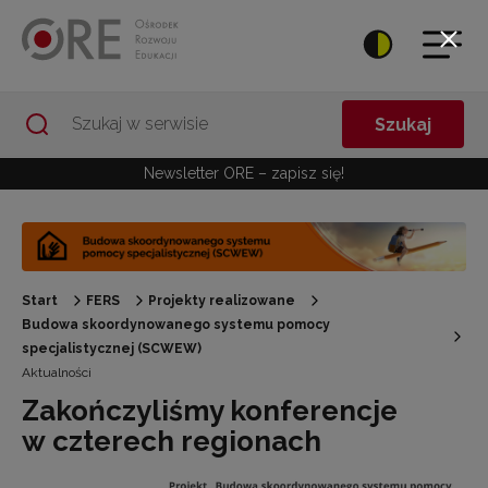
Przejdź do Nawigacji
Przejdź do stopki
Przejdź do treści artykułu
Szukaj
Newsletter ORE – zapisz się!
Start
FERS
Projekty realizowane
Budowa skoordynowanego systemu pomocy
specjalistycznej (SCWEW)
Aktualności
Zakończyliśmy konferencje
w czterech regionach