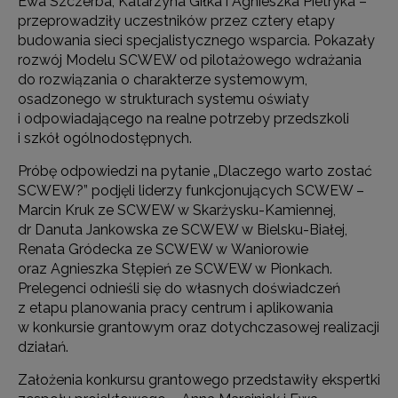
Ewa Szczerba, Katarzyna Giłka i Agnieszka Pietryka –
przeprowadziły uczestników przez cztery etapy
budowania sieci specjalistycznego wsparcia. Pokazały
rozwój Modelu SCWEW od pilotażowego wdrażania
do rozwiązania o charakterze systemowym,
osadzonego w strukturach systemu oświaty
i odpowiadającego na realne potrzeby przedszkoli
i szkół ogólnodostępnych.
Próbę odpowiedzi na pytanie „Dlaczego warto zostać
SCWEW?” podjęli liderzy funkcjonujących SCWEW –
Marcin Kruk ze SCWEW w Skarżysku-Kamiennej,
dr Danuta Jankowska ze SCWEW w Bielsku-Białej,
Renata Gródecka ze SCWEW w Waniorowie
oraz Agnieszka Stępień ze SCWEW w Pionkach.
Prelegenci odnieśli się do własnych doświadczeń
z etapu planowania pracy centrum i aplikowania
w konkursie grantowym oraz dotychczasowej realizacji
działań.
Założenia konkursu grantowego przedstawiły ekspertki