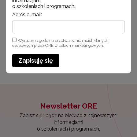
informacjami
Przypominamy, że w czterech regionach nadal trwają
o szkoleniach i programach.
inne działania promujące IV edycję konkursu.
Adres e-mail:
Harmonogram jest dostępny na
naszej stronie
oraz na stronach operatorów.
#FunduszeUE #FunduszeEuropejskie #SCWEW #ORE
Wyrażam zgodę na przetwarzanie moich danych
osobowych przez ORE w celach marketingowych.
Opublikowano: 29.01.2026
Zapisuję się
Udostępnij
Zmodyfikowano: 16.02.2026
Newsletter ORE
Zapisz się i bądź na bieżąco z najnowszymi
informacjami
o szkoleniach i programach.