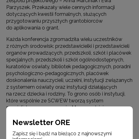
zespołu projektowego – Anna Marciniak i Ewa
Parzyszek. Przekazały wiele cennych informacji
dotyczących kwestii formalnych, służących
przygotowaniu przyszłych grantobiorców
do aplikowania o grant.
Każda konferencja zgromadziła wielu uczestników
z różnych środowisk: przedstawicielki i przedstawicieli
organów prowadzących, przedszkoli, szkół i placówek
specjalnych, przedszkoli i szkół ogólnodostępnych,
kuratoriów oświaty, bibliotek pedagogicznych, poradni
psychologiczno-pedagogicznych, placówek
doskonalenia nauczycieli, uczelni, instytucji związanych
z systemem oświaty oraz instytucji działających
na rzecz dziecka i rodziny. To grono osób i instytucji,
które wspólnie ze SCWEW tworzą system
specjalistycznego wsparcia. Mamy nadzieję,
że spotkamy się w IV edycji konkursu grantowego.
Newsletter ORE
Materiały z konferencji zostaną wkrótce udostępnione
uczestnikom wydarzeń.
Zapisz się i bądź na bieżąco z najnowszymi