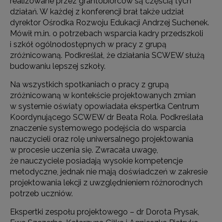
realizowane przez grantobiorców są częścią tych
działań. W każdej z konferencji brał także udział
dyrektor Ośrodka Rozwoju Edukacji Andrzej Suchenek.
Mówił m.in. o potrzebach wsparcia kadry przedszkoli
i szkół ogólnodostępnych w pracy z grupą
zróżnicowaną. Podkreślał, że działania SCWEW służą
budowaniu lepszej szkoły.
Na wszystkich spotkaniach o pracy z grupą
zróżnicowaną w kontekście projektowanych zmian
w systemie oświaty opowiadała ekspertka Centrum
Koordynującego SCWEW dr Beata Rola. Podkreślała
znaczenie systemowego podejścia do wsparcia
nauczycieli oraz rolę uniwersalnego projektowania
w procesie uczenia się. Zwracała uwagę,
że nauczyciele posiadają wysokie kompetencje
metodyczne, jednak nie mają doświadczeń w zakresie
projektowania lekcji z uwzględnieniem różnorodnych
potrzeb uczniów.
Ekspertki zespołu projektowego – dr Dorota Prysak,