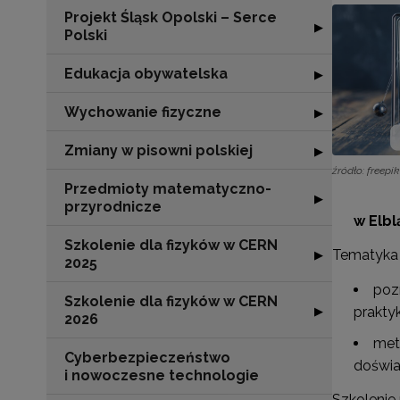
Projekt Śląsk Opolski – Serce
Rozwiń sekcję "P
▶
Polski
Edukacja obywatelska
Rozwiń sekcję "
▶
Wychowanie fizyczne
Rozwiń sekcję 
▶
Zmiany w pisowni polskiej
Rozwiń sekcję "
▶
źródło: freepik
Przedmioty matematyczno-
Rozwiń sekcję 
▶
przyrodnicze
w Elbl
Szkolenie dla fizyków w CERN
Rozwiń sekcję "
Tematyka 
▶
2025
poz
Szkolenie dla fizyków w CERN
Rozwiń sekcję "
▶
praktyk
2026
met
Cyberbezpieczeństwo
doświa
i nowoczesne technologie
Szkolenie 