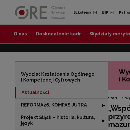
Przejdź do Nawigacji
Przejdź do stopki
Przejdź do treści artykułu
Szkolenia
BIP
Patro
O nas
Doskonalenie kadr
Wydziały meryt
Wydział Kształcenia Ogólnego
i Kompetencji Cyfrowych
Aktualności
Start
Wy
REFORMA26. KOMPAS JUTRA
Rozwiń sekcję
▶
„Wspó
przyr
Projekt Śląsk – historia, kultura,
Rozwiń sekcję "Pr
▶
mazu
język