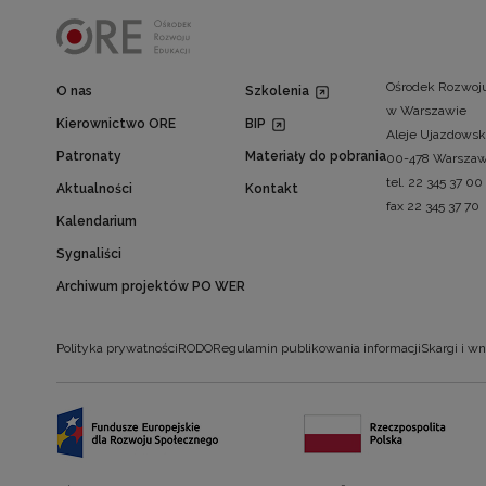
Ośrodek Rozwoju
O nas
Szkolenia
w Warszawie
Kierownictwo ORE
BIP
Aleje Ujazdowsk
Patronaty
Materiały do pobrania
00-478 Warsza
tel. 22 345 37 00
Aktualności
Kontakt
fax 22 345 37 70
Kalendarium
Sygnaliści
Archiwum projektów PO WER
Polityka prywatności
RODO
Regulamin publikowania informacji
Skargi i wn