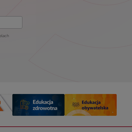
elach