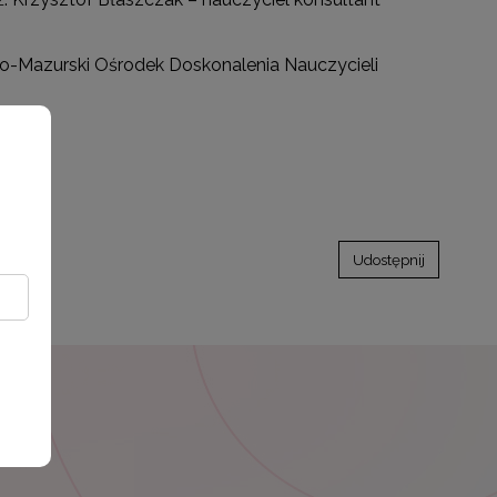
o-Mazurski Ośrodek Doskonalenia Nauczycieli
Udostępnij