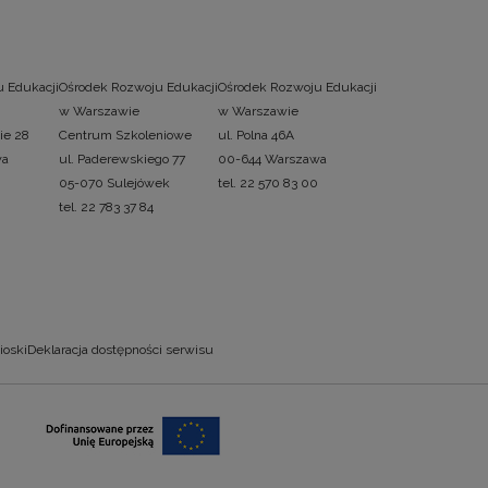
 Edukacji
Ośrodek Rozwoju Edukacji
Ośrodek Rozwoju Edukacji
w Warszawie
w Warszawie
ie 28
Centrum Szkoleniowe
ul. Polna 46A
wa
ul. Paderewskiego 77
00-644 Warszawa
05-070 Sulejówek
tel. 22 570 83 00
tel. 22 783 37 84
ioski
Deklaracja dostępności serwisu