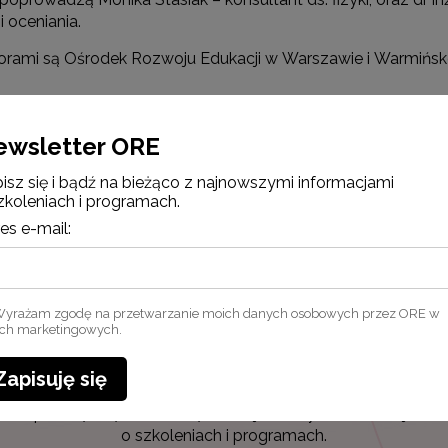
i oceniania.
orami są Ośrodek Rozwoju Edukacji w Warszawie i Warmińsk
czny formularz rejestracji
ewsletter ORE
 do udziału!
isz się i bądź na bieżąco z najnowszymi informacjami
 "Archiwum WKOKC"
zkoleniach i programach.
es e-mail:
ano: 28.01.2026
owano: 15.02.2026
yrażam zgodę na przetwarzanie moich danych osobowych przez ORE w
ach marketingowych.
Zapisuję się
Newsletter ORE
Zapisz się i bądź na bieżąco z najnowszymi informacjami
o szkoleniach i programach.