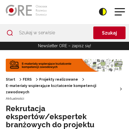
Przejdź do Nawigacji
Przejdź do stopki
Przejdź do treści artykułu
Szukaj
Newsletter ORE – zapisz się!
Start
FERS
Projekty realizowane
E-materiały wspierające kształcenie kompetencji
zawodowych
Aktualności
Rekrutacja
ekspertów/ekspertek
branżowych do projektu