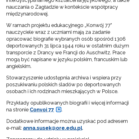
interdyscyplinarnego kształcenia językowego, a także
nauczania o Zagładzie w kontekście współpracy
międzynarodowej.
W ramach projektu edukacyjnego „Konwój 77”
nauczyciele wraz z uczniami mają za zadanie
opracować biografie wybranych osób spośród 1306
deportowanych 31 lipca 1944 roku w ostatnim dużym
transporcie z Drancy we Francji do Auschwitz. Prace
mogą być napisane w języku polskim, francuskim lub
angielskim.
Stowarzyszenie udostępnia archiwa i wspiera przy
poszukiwaniu polskich śladów po deportowanych
osobach i ich rodzinach mieszkających w Polsce.
Przykłady opublikowanych biografii i więcej informacji
na stronie
Convoi 77
.
Dodatkowe informacje można uzyskać pod adresem
e-mail:
anna.susek@ore.edu.pl
.