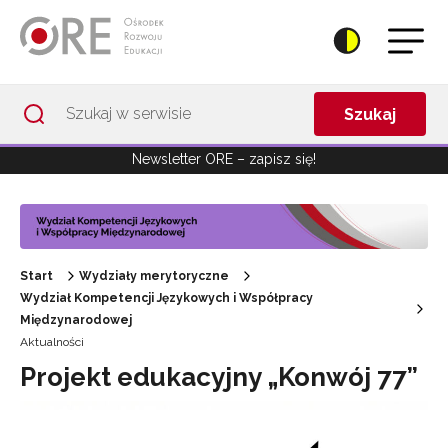
Przejdź do Nawigacji
Przejdź do stopki
Przejdź do treści artykułu
Szukaj
Newsletter ORE – zapisz się!
Start
Wydziały merytoryczne
Wydział Kompetencji Językowych i Współpracy
Międzynarodowej
Aktualności
Projekt edukacyjny „Konwój 77”