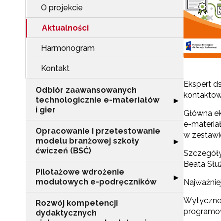
O projekcie
Aktualności
Harmonogram
Kontakt
Ekspert d
Odbiór zaawansowanych
kontaktowa
technologicznie e-materiałów
Rozwiń sekcję "
▶
i gier
Główna ek
e-materia
Opracowanie i przetestowanie
w zestawi
modelu branżowej szkoły
Rozwiń sekcję "
▶
ćwiczeń (BSĆ)
Szczegóły
Beata Służ
Pilotażowe wdrożenie
Rozwiń sekcję 
▶
modułowych e-podręczników
Najważnie
Wytyczne 
Rozwój kompetencji
programo
dydaktycznych