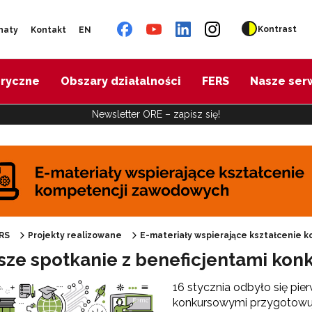
Kontrast
naty
Kontakt
EN
oryczne
Obszary działalności
FERS
Nasze ser
Newsletter ORE – zapisz się!
"Budowa skoordynowanego systemu pomocy specjalistycznej (SCWEW)"
Cyfrowy rozwój oświaty w ZJST"
RS
Projekty realizowane
E-materiały wspierające kształcenie
sze spotkanie z beneficjentami ko
materiały wspierające kształcenie kompetencji zawodowych"
16 stycznia odbyło się pie
konkursowymi przygotowuj