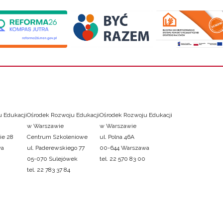
 Edukacji
Ośrodek Rozwoju Edukacji
Ośrodek Rozwoju Edukacji
w Warszawie
w Warszawie
ie 28
Centrum Szkoleniowe
ul. Polna 46A
wa
ul. Paderewskiego 77
00-644 Warszawa
05-070 Sulejówek
tel. 22 570 83 00
tel. 22 783 37 84