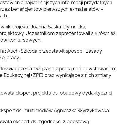
dstawienie najważniejszych informacji przydatnych
zez beneficjentów pierwszych e-materiałów –
ych.
ownik projektu Joanna Saska-Dymnicka,
 projektowy. Uczestnikom zaprezentowali się również
ntów konkursowych.
afał Auch-Szkoda przedstawił sposób i zasady
ej pracy.
doświadczenia związane z pracą nad powstawaniem
 Edukacyjnej (ZPE) oraz wynikające z nich zmiany
wała ekspert projektu ds. obudowy dydaktycznej
 ekspert ds. multimediów Agnieszka Wyrzykowska.
wała ekspert ds. zgodności z podstawą