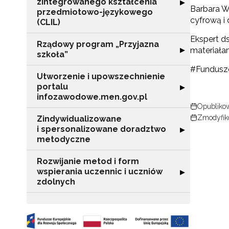
zintegrowanego kształcenia
Rozwiń sekcję 
▶
Barbara W
przedmiotowo-językowego
cyfrową i
(CLIL)
Ekspert d
Rządowy program „Przyjazna
Rozwiń sekcję "
▶
materiałam
szkoła”
#Fundusz
Utworzenie i upowszechnienie
portalu
Rozwiń sekcję "
▶
infozawodowe.men.gov.pl
Opublikow
N
Zmodyfik
Zindywidualizowane
i spersonalizowane doradztwo
Rozwiń sekcję 
▶
Zap
metodyczne
o s
Adr
Rozwijanie metod i form
wspierania uczennic i uczniów
Rozwiń sekcję "
▶
zdolnych
W
cel