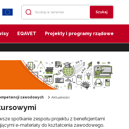
Szukaj
wisy
EQAVET
Projekty i programy rządowe
 kompetencji zawodowych
Aktualności
nkursowymi
rwsze spotkanie zespołu projektu z beneficjentami
ącymi e-materiały do kształcenia zawodowego.