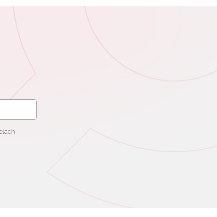
elach