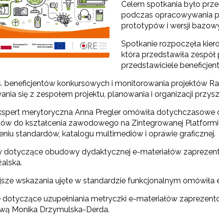
Celem spotkania było prze
podczas opracowywania pr
prototypów i wersji bazow
Spotkanie rozpoczęła kier
która przedstawiła zespół
przedstawiciele beneficje
s. beneficjentów konkursowych i monitorowania projektów R
nia się z zespołem projektu, planowania i organizacji przyszł
Odbiór zaawansowanych technologicznie e-materiałów i gier"
spert merytoryczna Anna Pregler omówiła dotychczasowe 
łów do kształcenia zawodowego na Zintegrowanej Platformie
eniu standardów, katalogu multimediów i oprawie graficznej.
Opracowanie i przetestowanie modelu branżowej szkoły ćwiczeń (BSĆ)"
 dotyczące obudowy dydaktycznej e-materiałów zaprezento
alska.
"Pilotażowe wdrożenie modułowych e-podręczników"
jsze wskazania ujęte w standardzie funkcjonalnym omówiła
dotyczące uzupełniania metryczki e-materiałów zaprezento
wą Monika Drzymulska-Derda.