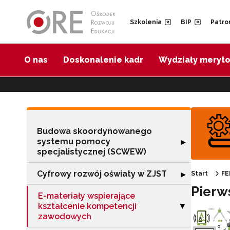
Przejdź do Nawigacji
Przejdź do stopki
Przejdź do treści artykułu
Szkolenia
BIP
Patro
O nas
Doskonalenie kadr
Wydziały meryt
Budowa skoordynowanego
systemu pomocy
Rozwiń sekcję 
▶
specjalistycznej (SCWEW)
Cyfrowy rozwój oświaty w ZJST
Rozwiń sekcję "
▶
Start
FE
Pierw
E-materiały wspierające
kształcenie kompetencji
Zwiń sekcję "E-
▶
zawodowych