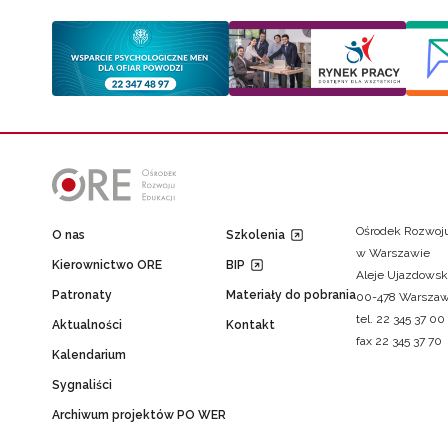
Ośrodek Rozwoju
O nas
Szkolenia
w Warszawie
Kierownictwo ORE
BIP
Aleje Ujazdowsk
Patronaty
Materiały do pobrania
00-478 Warsza
tel. 22 345 37 00
Aktualności
Kontakt
fax 22 345 37 70
Kalendarium
Sygnaliści
Archiwum projektów PO WER