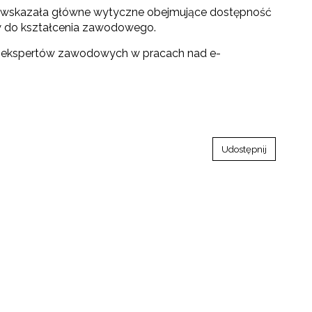
towo-językowego (CLIL)"
G, wskazała główne wytyczne obejmujące dostępność
w do kształcenia zawodowego.
roli ekspertów zawodowych w pracach nad e-
Udostępnij