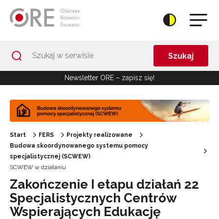
Przejdź do Nawigacji
Przejdź do stopki
Przejdź do treści artykułu
Szukaj
Newsletter ORE – zapisz się!
Start
FERS
Projekty realizowane
Budowa skoordynowanego systemu pomocy
specjalistycznej (SCWEW)
SCWEW w działaniu
Zakończenie I etapu działań 22
Specjalistycznych Centrów
Wspierających Edukację