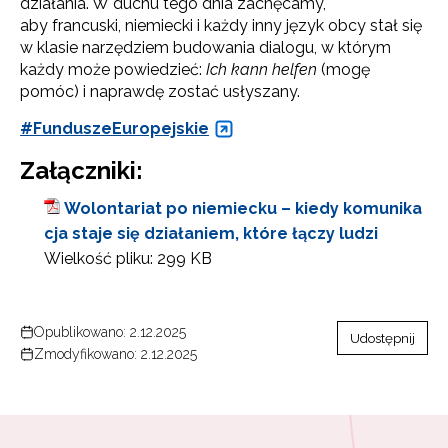
działania. W duchu tego dnia zachęcamy,
aby francuski, niemiecki i każdy inny język obcy stał się
w klasie narzędziem budowania dialogu, w którym
każdy może powiedzieć:
Ich kann helfen
(mogę
pomóc) i naprawdę zostać usłyszany.
#FunduszeEuropejskie
Załączniki:
Wolontariat po niemiecku – kiedy komunika
cja staje się działaniem, które łączy ludzi
Wielkość pliku:
299 KB
Opublikowano: 2.12.2025
Udostępnij
Zmodyfikowano: 2.12.2025