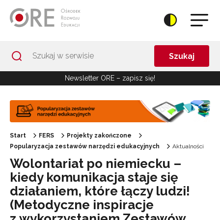
Przejdź do Nawigacji
Przejdź do stopki
Przejdź do treści artykułu
Szukaj
Newsletter ORE – zapisz się!
Start
FERS
Projekty zakończone
Popularyzacja zestawów narzędzi edukacyjnych
Aktualności
Wolontariat po niemiecku –
kiedy komunikacja staje się
działaniem, które łączy ludzi!
(Metodyczne inspiracje
z wykorzystaniem Zestawów