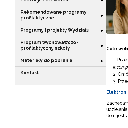
▶
Rekomendowane programy
Rozwiń sekcję 
▶
profilaktyczne
Programy i projekty Wydziału
Rozwiń sekcję "
▶
Program wychowawczo-
Rozwiń sekcję 
▶
profilaktyczny szkoły
Cele web
Prze
Materiały do pobrania
Rozwiń sekcję "
▶
incomp
Kontakt
Omów
Prze
Elektroni
Zachęcamy
udzielania
do rejestr