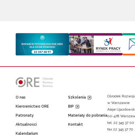
Ośrodek Rozwoju
O nas
Szkolenia
w Warszawie
Kierownictwo ORE
BIP
Aleje Ujazdowsk
Patronaty
Materiały do pobrania
00-478 Warsza
tel. 22 345 37 00
Aktualności
Kontakt
fax 22 345 37 70
Kalendarium