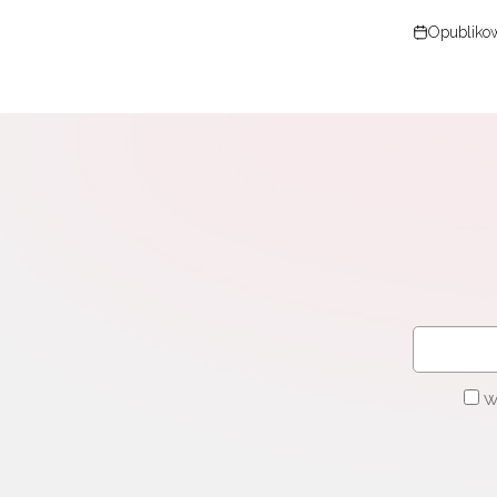
Opublikow
W