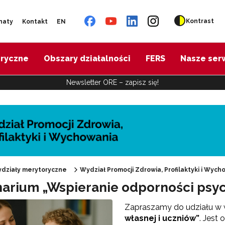
Kontrast
naty
Kontakt
EN
oryczne
Obszary działalności
FERS
Nasze ser
Newsletter ORE – zapisz się!
działy merytoryczne
Wydział Promocji Zdrowia, Profilaktyki i Wych
arium „Wspieranie odporności psych
"Promocja Zdrowia"
Zapraszamy do udziału w
własnej i uczniów”
. Jest
Edukacja zdrowotna"