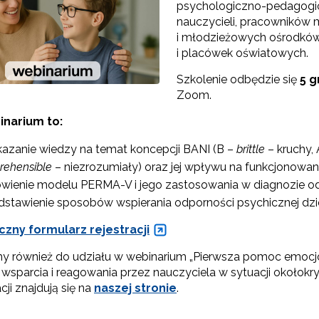
psychologiczno-pedagogic
nauczycieli, pracownikó
i młodzieżowych ośrodków 
"Rekomendowane programy profilaktyczne"
i placówek oświatowych.
Programy i projekty Wydziału"
Szkolenie odbędzie się
5 g
Zoom.
"Program wychowawczo-profilaktyczny szkoły"
inarium to:
kazanie wiedzy na temat koncepcji BANI (B –
brittle
– kruchy,
Materiały do pobrania"
rehensible
– niezrozumiały) oraz jej wpływu na funkcjonowan
ienie modelu PERMA-V i jego zastosowania w diagnozie od
dstawienie sposobów wspierania odporności psychicznej dzie
czny formularz rejestracji
 również do udziału w webinarium „Pierwsza pomoc emocjo
 wsparcia i reagowania przez nauczyciela w sytuacji okołokry
acji znajdują się na
naszej stronie
.