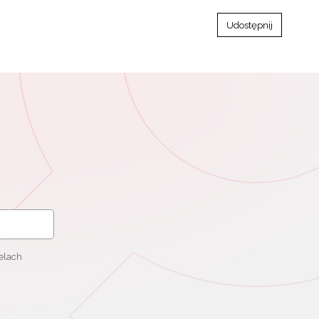
Udostępnij
elach