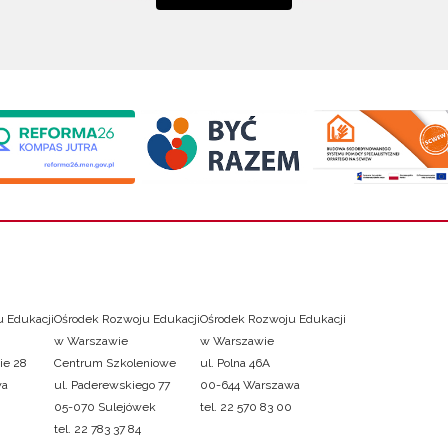
 Edukacji
Ośrodek Rozwoju Edukacji
Ośrodek Rozwoju Edukacji
w Warszawie
w Warszawie
ie 28
Centrum Szkoleniowe
ul. Polna 46A
wa
ul. Paderewskiego 77
00-644 Warszawa
05-070 Sulejówek
tel. 22 570 83 00
tel. 22 783 37 84