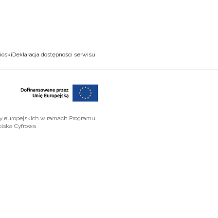
ioski
Deklaracja dostępności serwisu
zy europejskich w ramach Programu
olska Cyfrowa