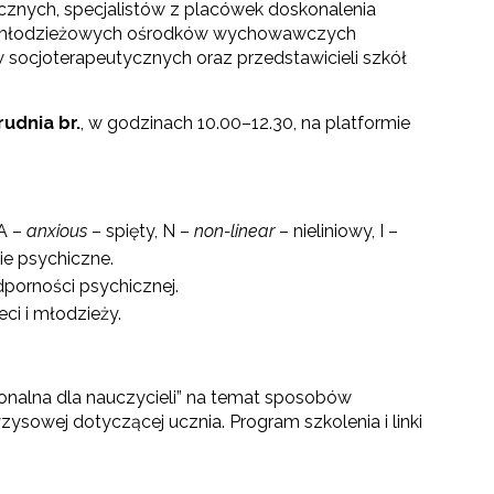
znych, specjalistów z placówek doskonalenia
w młodzieżowych ośrodków wychowawczych
socjoterapeutycznych oraz przedstawicieli szkół
rudnia br.
, w godzinach 10.00–12.30, na platformie
 A –
anxious
– spięty, N –
non-linear
– nieliniowy, I –
ie psychiczne.
porności psychicznej.
ci i młodzieży.
nalna dla nauczycieli” na temat sposobów
zysowej dotyczącej ucznia. Program szkolenia i linki