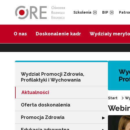
Przejdź do Nawigacji
Przejdź do stopki
Przejdź do treści artykułu
Szkolenia
BIP
Patro
O nas
Doskonalenie kadr
Wydziały meryt
Wydział Promocji Zdrowia,
Profilaktyki i Wychowania
Aktualności
Start
Wy
Oferta doskonalenia
Webin
Promocja Zdrowia
Rozwiń sekcję 
▶
Edukacja zdrowotna
Rozwiń sekcję "