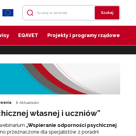
Szukaj
wisy
EQAVET
Projekty i programy rządowe
owania
Aktualności
icznej własnej i uczniów”
 webinarium
„Wspieranie odporności psychicznej
 ono przeznaczone dla specjalistów z poradni