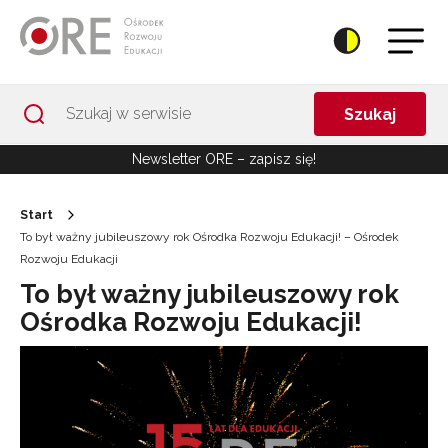
Przejdź do Nawigacji
Przejdź do stopki
Przejdź do treści artykułu
Szukaj
Newsletter ORE – zapisz się!
Start
To był ważny jubileuszowy rok Ośrodka Rozwoju Edukacji! – Ośrodek
Rozwoju Edukacji
To był ważny jubileuszowy rok
Ośrodka Rozwoju Edukacji!