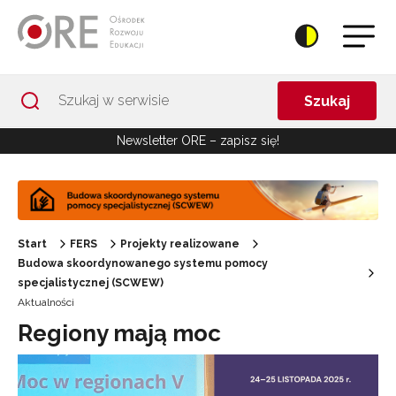
Przejdź do Nawigacji
Przejdź do stopki
Przejdź do treści artykułu
Szukaj
Newsletter ORE – zapisz się!
Start
FERS
Projekty realizowane
Budowa skoordynowanego systemu pomocy
specjalistycznej (SCWEW)
Aktualności
Regiony mają moc