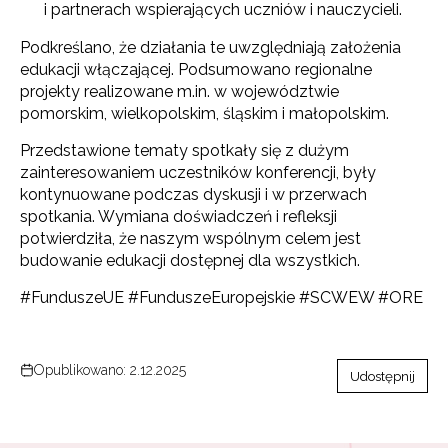
i partnerach wspierających uczniów i nauczycieli.
Podkreślano, że działania te uwzględniają założenia
edukacji włączającej. Podsumowano regionalne
projekty realizowane m.in. w województwie
pomorskim, wielkopolskim, śląskim i małopolskim.
Przedstawione tematy spotkały się z dużym
zainteresowaniem uczestników konferencji, były
kontynuowane podczas dyskusji i w przerwach
spotkania. Wymiana doświadczeń i refleksji
potwierdziła, że naszym wspólnym celem jest
Newsletter ORE
budowanie edukacji dostępnej dla wszystkich.
Zapisz się i bądź na bieżąco z najnowszymi
#FunduszeUE #FunduszeEuropejskie #SCWEW #ORE
informacjami
o szkoleniach i programach.
Adres e-mail:
Opublikowano: 2.12.2025
Udostępnij
Wyrażam zgodę na przetwarzanie moich danych