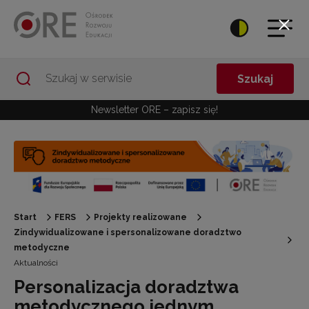
Przejdź do Nawigacji
Przejdź do stopki
Przejdź do treści artykułu
Szukaj
Newsletter ORE – zapisz się!
Start
FERS
Projekty realizowane
Zindywidualizowane i spersonalizowane doradztwo
metodyczne
Aktualności
Personalizacja doradztwa
metodycznego jednym