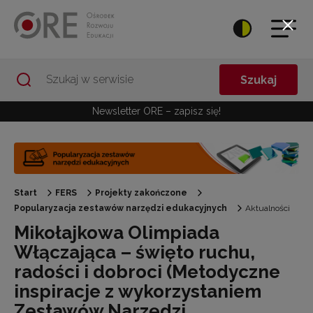
Przejdź do Nawigacji
Przejdź do stopki
Przejdź do treści artykułu
Szukaj
Newsletter ORE – zapisz się!
Start
FERS
Projekty zakończone
Popularyzacja zestawów narzędzi edukacyjnych
Aktualności
Mikołajkowa Olimpiada
Włączająca – święto ruchu,
radości i dobroci (Metodyczne
inspiracje z wykorzystaniem
Zestawów Narzędzi