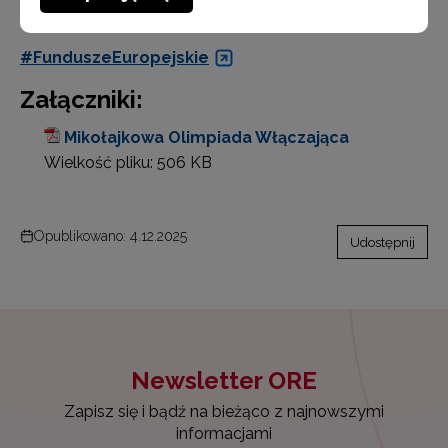
zauważony i zaproszony do wspólnej zabawy.
#FunduszeEuropejskie
Załączniki:
Mikołajkowa Olimpiada Włączająca
Wielkość pliku:
506 KB
Opublikowano: 4.12.2025
Udostępnij
Newsletter ORE
Zapisz się i bądź na bieżąco z najnowszymi
informacjami