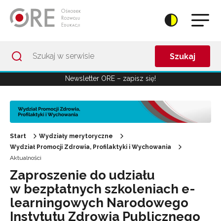
Przejdź do Nawigacji
Przejdź do stopki
Przejdź do treści artykułu
Szukaj
Newsletter ORE – zapisz się!
Start
Wydziały merytoryczne
Wydział Promocji Zdrowia, Profilaktyki i Wychowania
Aktualności
Zaproszenie do udziału
w bezpłatnych szkoleniach e-
learningowych Narodowego
Instytutu Zdrowia Publicznego