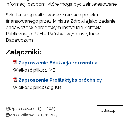
informacji osobom, które mogą być zainteresowane!
Szkolenia są realizowane w ramach projektu
finansowanego przez Ministra Zdrowia jako zadanie
badawcze w Narodowym Instytucie Zdrowia
Publicznego PZH – Państwowym Instytucie
Badawczym.
Załączniki:
Zaproszenie Edukacja zdrowotna
Wielkość pliku:
1 MB
Newsletter ORE
Zaproszenie Profilaktyka próchnicy
Zapisz się i bądź na bieżąco z najnowszymi
Wielkość pliku:
629 KB
informacjami
o szkoleniach i programach.
Adres e-mail:
Opublikowano: 13.11.2025
Udostępnij
Zmodyfikowano: 13.11.2025