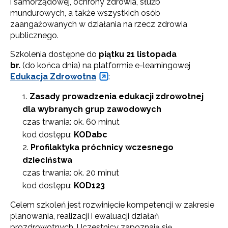
i samorządowej, ochrony zdrowia, służb
mundurowych, a także wszystkich osób
zaangażowanych w działania na rzecz zdrowia
publicznego.
Szkolenia dostępne do
piątku 21 listopada
br.
(do końca dnia) na platformie e-learningowej
Edukacja Zdrowotna
:
Zasady prowadzenia edukacji zdrowotnej
dla wybranych grup zawodowych
czas trwania: ok. 60 minut
kod dostępu:
KODabc
Profilaktyka próchnicy wczesnego
dzieciństwa
czas trwania: ok. 20 minut
kod dostępu:
KOD123
Celem szkoleń jest rozwinięcie kompetencji w zakresie
planowania, realizacji i ewaluacji działań
prozdrowotnych. Uczestnicy zapoznają się