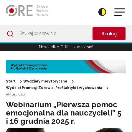
Przejdź do Nawigacji
Przejdź do stopki
Przejdź do treści artykułu
Szukaj
Newsletter ORE – zapisz się!
Start
Wydziały merytoryczne
Wydział Promocji Zdrowia, Profilaktyki i Wychowania
Aktualności
Webinarium „Pierwsza pomoc
emocjonalna dla nauczycieli” 5
i 16 grudnia 2025 r.