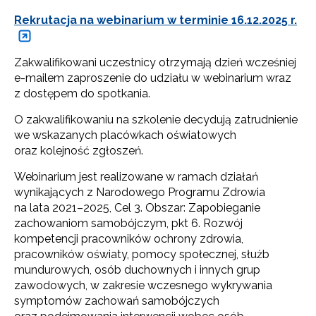
Rekrutacja na webinarium w terminie 16.12.2025 r.
Zakwalifikowani uczestnicy otrzymają dzień wcześniej
e-mailem zaproszenie do udziału w webinarium wraz
z dostępem do spotkania.
O zakwalifikowaniu na szkolenie decydują zatrudnienie
we wskazanych placówkach oświatowych
oraz kolejność zgłoszeń.
Webinarium jest realizowane w ramach działań
wynikających z Narodowego Programu Zdrowia
na lata 2021–2025, Cel 3. Obszar: Zapobieganie
zachowaniom samobójczym, pkt 6. Rozwój
kompetencji pracowników ochrony zdrowia,
pracowników oświaty, pomocy społecznej, służb
mundurowych, osób duchownych i innych grup
Newsletter ORE
zawodowych, w zakresie wczesnego wykrywania
symptomów zachowań samobójczych
Zapisz się i bądź na bieżąco z najnowszymi