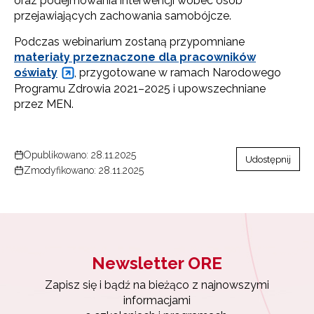
oraz podejmowania interwencji wobec osób
informacjami
przejawiających zachowania samobójcze.
o szkoleniach i programach.
Podczas webinarium zostaną przypomniane
Adres e-mail:
materiały przeznaczone dla pracowników
oświaty
, przygotowane w ramach Narodowego
Programu Zdrowia 2021–2025 i upowszechniane
przez MEN.
Wyrażam zgodę na przetwarzanie moich danych
osobowych przez ORE w celach marketingowych.
Zapisuję się
Opublikowano: 28.11.2025
Udostępnij
Zmodyfikowano: 28.11.2025
Newsletter ORE
Zapisz się i bądź na bieżąco z najnowszymi
informacjami