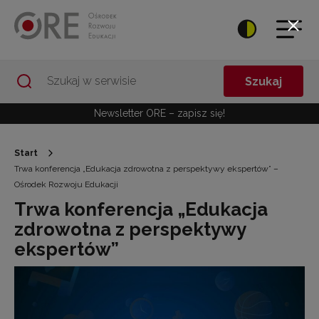
Przejdź do Nawigacji
Przejdź do stopki
Przejdź do treści artykułu
Szukaj
Newsletter ORE – zapisz się!
Start
Trwa konferencja „Edukacja zdrowotna z perspektywy ekspertów” –
Ośrodek Rozwoju Edukacji
Trwa konferencja „Edukacja
zdrowotna z perspektywy
ekspertów”