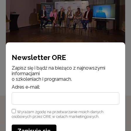
Eksperci edukacji zdrowotnej na rozpoczęciu panelu dyskusyjnego
Newsletter ORE
Zapisz się i bądź na bieżąco z najnowszymi
Opublikowano: 20.11.2025
informacjami
Udostępnij
Zmodyfikowano: 20.11.2025
o szkoleniach i programach.
Adres e-mail:
Wyrażam zgodę na przetwarzanie moich danych
Newsletter ORE
osobowych przez ORE w celach marketingowych.
Zapisz się i bądź na bieżąco z najnowszymi