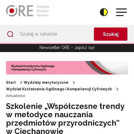
Przejdź do Nawigacji
Przejdź do stopki
Przejdź do treści artykułu
Szukaj
Newsletter ORE – zapisz się!
Start
Wydziały merytoryczne
Wydział Kształcenia Ogólnego i Kompetencji Cyfrowych
Aktualności
Szkolenie „Współczesne trendy
w metodyce nauczania
przedmiotów przyrodniczych”
w Ciechanowie