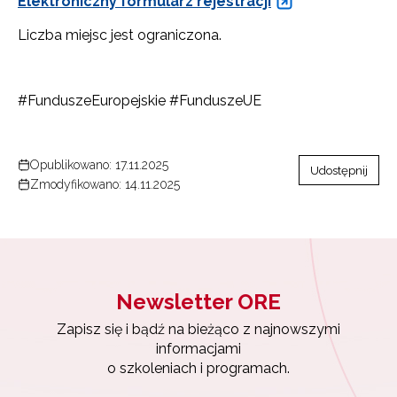
Elektroniczny formularz rejestracji
Liczba miejsc jest ograniczona.
#FunduszeEuropejskie #FunduszeUE
Newsletter ORE
Opublikowano: 17.11.2025
Udostępnij
Zapisz się i bądź na bieżąco z najnowszymi
Zmodyfikowano: 14.11.2025
informacjami
o szkoleniach i programach.
Adres e-mail:
Newsletter ORE
Wyrażam zgodę na przetwarzanie moich danych
osobowych przez ORE w celach marketingowych.
Zapisz się i bądź na bieżąco z najnowszymi
informacjami
o szkoleniach i programach.
Zapisuję się