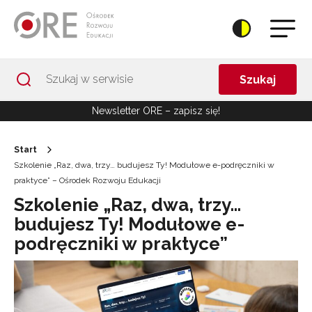
Przejdź do Nawigacji
Przejdź do stopki
Przejdź do treści artykułu
Szukaj
Newsletter ORE – zapisz się!
Start
Szkolenie „Raz, dwa, trzy… budujesz Ty! Modułowe e-podręczniki w
praktyce” – Ośrodek Rozwoju Edukacji
Szkolenie „Raz, dwa, trzy…
budujesz Ty! Modułowe e-
podręczniki w praktyce”