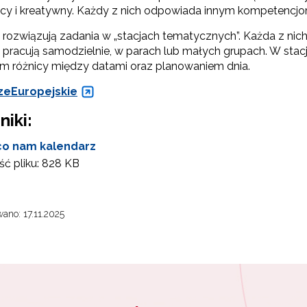
ący i kreatywny. Każdy z nich odpowiada innym kompetenc
 rozwiązują zadania w „stacjach tematycznych”. Każda z nich
pracują samodzielnie, w parach lub małych grupach. W stacji
em różnicy między datami oraz planowaniem dnia.
eEuropejskie
niki:
ewsletter ORE
co nam kalendarz
isz się i bądź na bieżąco z najnowszymi informacjami
zkoleniach i programach.
ć pliku:
828 KB
es e-mail:
ano: 17.11.2025
yrażam zgodę na przetwarzanie moich danych osobowych przez ORE w
ach marketingowych.
Zapisuję się