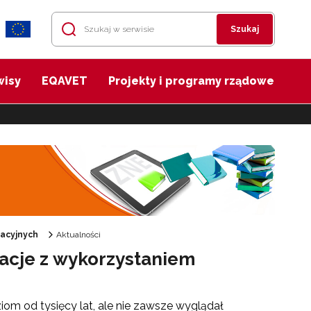
Szukaj
wisy
EQAVET
Projekty i programy rządowe
acyjnych
Aktualności
acje z wykorzystaniem
om od tysięcy lat, ale nie zawsze wyglądał