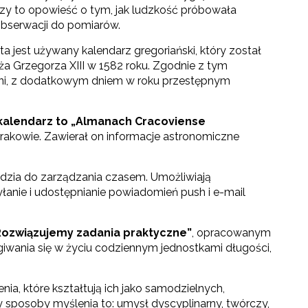
rzy to opowieść o tym, jak ludzkość próbowała
bserwacji do pomiarów.
a jest używany kalendarz gregoriański, który został
 Grzegorza XIII w 1582 roku. Zgodnie z tym
ni, z dodatkowym dniem w roku przestępnym
 kalendarz to „Almanach Cracoviense
rakowie. Zawierał on informacje astronomiczne
zędzia do zarządzania czasem. Umożliwiają
yłanie i udostępnianie powiadomień push i e-mail
 Rozwiązujemy zadania praktyczne”
, opracowanym
wania się w życiu codziennym jednostkami długości,
a, które kształtują ich jako samodzielnych,
ry sposoby myślenia to: umysł dyscyplinarny, twórczy,