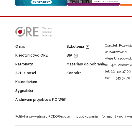
Ośrodek Rozwoju
O nas
Szkolenia
w Warszawie
Kierownictwo ORE
BIP
Aleje Ujazdowsk
Patronaty
Materiały do pobrania
00-478 Warsza
tel. 22 345 37 00
Aktualności
Kontakt
fax 22 345 37 70
Kalendarium
Sygnaliści
Archiwum projektów PO WER
Polityka prywatności
RODO
Regulamin publikowania informacji
Skargi i wn