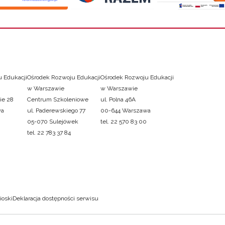
 Edukacji
Ośrodek Rozwoju Edukacji
Ośrodek Rozwoju Edukacji
w Warszawie
w Warszawie
ie 28
Centrum Szkoleniowe
ul. Polna 46A
wa
ul. Paderewskiego 77
00-644 Warszawa
05-070 Sulejówek
tel. 22 570 83 00
tel. 22 783 37 84
ioski
Deklaracja dostępności serwisu