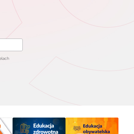
elach