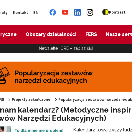
Kontrast
naty
Kontakt
EN
oryczne
Obszary działalności
FERS
Nasze ser
Newsletter ORE – zapisz się!
pularyzacja zestawów narzędzi edukacyjnych"
RS
Projekty zakończone
Popularyzacja zestawów narzędzi eduk
 nam kalendarz? (Metodyczne inspir
wów Narzędzi Edukacyjnych)
"Harmonogram wsparcia"
Kalendarz towarzyszy ludzi