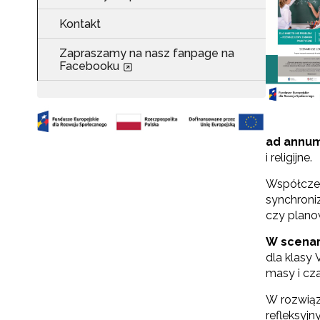
Kontakt
Zapraszamy na nasz fanpage na
Facebooku
ad annum
i religijne.
Współczes
synchroniz
czy plano
W scenar
dla klasy
masy i cz
W rozwiąz
refleksyjn