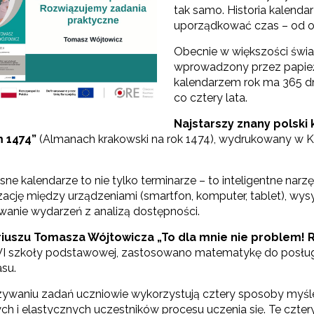
tak samo. Historia kalenda
uporządkować czas – od o
Obecnie w większości świat
wprowadzony przez papieża
kalendarzem rok ma 365 d
co cztery lata.
Najstarszy znany polski
 1474”
(Almanach krakowski na rok 1474), wydrukowany w K
ne kalendarze to nie tylko terminarze – to inteligentne nar
ację między urządzeniami (smartfon, komputer, tablet), wys
wanie wydarzeń z analizą dostępności.
iuszu Tomasza Wójtowicza
„To dla mnie nie problem!
 VI szkoły podstawowej, zastosowano matematykę do posługi
asu.
ywaniu zadań uczniowie wykorzystują cztery sposoby myśleni
ych i elastycznych uczestników procesu uczenia się. Te czte