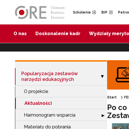
Przejdź do Nawigacji
Przejdź do stopki
Przejdź do treści artykułu
Szkolenia
BIP
Patro
O nas
Doskonalenie kadr
Wydziały meryt
Popularyzacja zestawów
Zwiń sekcję "Po
▶
narzędzi edukacyjnych
O projekcie
Start
FE
Aktualności
Po co
Zesta
Harmonogram wsparcia
Rozwiń sekcję 
▶
Materiały do pobrania