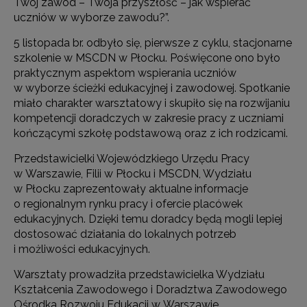
Twój zawód – Twoja przyszłość – jak wspierać
uczniów w wyborze zawodu?”.
5 listopada br. odbyło się, pierwsze z cyklu, stacjonarne
szkolenie w MSCDN w Płocku. Poświęcone ono było
praktycznym aspektom wspierania uczniów
w wyborze ścieżki edukacyjnej i zawodowej. Spotkanie
miało charakter warsztatowy i skupiło się na rozwijaniu
kompetencji doradczych w zakresie pracy z uczniami
kończącymi szkołę podstawową oraz z ich rodzicami.
Przedstawicielki Wojewódzkiego Urzędu Pracy
w Warszawie, Filii w Płocku i MSCDN, Wydziału
w Płocku zaprezentowały aktualne informacje
o regionalnym rynku pracy i ofercie placówek
edukacyjnych. Dzięki temu doradcy będą mogli lepiej
dostosować działania do lokalnych potrzeb
i możliwości edukacyjnych.
Warsztaty prowadziła przedstawicielka Wydziału
Kształcenia Zawodowego i Doradztwa Zawodowego
Ośrodka Rozwoju Edukacji w Warszawie.