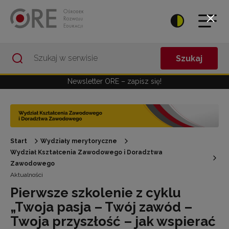
Przejdź do Nawigacji
Przejdź do stopki
Przejdź do treści artykułu
Szukaj
Newsletter ORE – zapisz się!
Start
Wydziały merytoryczne
Wydział Kształcenia Zawodowego i Doradztwa
Zawodowego
Aktualności
Pierwsze szkolenie z cyklu
„Twoja pasja – Twój zawód –
Twoja przyszłość – jak wspierać