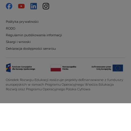
Polityka prywatności
RODO
Regulamin publikowania informacji
Skargi i wnioski
Deklaracja dostępności serwisu
Ośrodek Rozwoju Edukacji realizuje projekty dofinansowane z funduszy
europejskich w ramach Programu Operacyjnego Wiedza Edukacja
Rozwój oraz Programu Operacyjnego Polska Cyfrowa