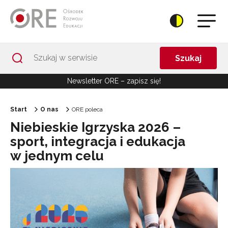
Przejdź do Nawigacji
Przejdź do stopki
Przejdź do treści artykułu
Szukaj
Newsletter ORE – zapisz się!
Start
O nas
ORE poleca
Niebieskie Igrzyska 2026 –
sport, integracja i edukacja
w jednym celu