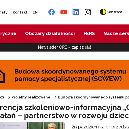
Kontrast
naty
Kontakt
EN
oryczne
Obszary działalności
FERS
Nasze ser
Newsletter ORE – zapisz się!
udowa skoordynowanego systemu pomocy specjalistycznej (SCWEW)"
RS
Projekty realizowane
Budowa skoordynowanego systemu po
rencja szkoleniowo-informacyjna „O
iałań – partnerstwo w rozwoju dzieck
29 października br. przeds