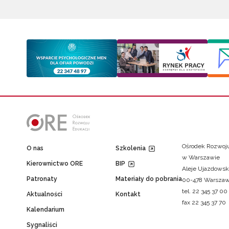
Ośrodek Rozwoju
O nas
Szkolenia
w Warszawie
Kierownictwo ORE
BIP
Aleje Ujazdowsk
Patronaty
Materiały do pobrania
00-478 Warsza
tel. 22 345 37 00
Aktualności
Kontakt
fax 22 345 37 70
Kalendarium
Sygnaliści