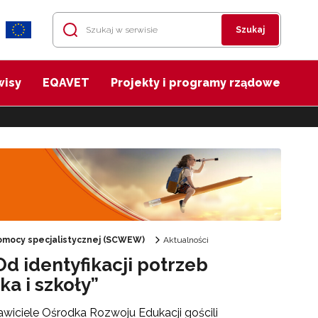
Szukaj
wisy
EQAVET
Projekty i programy rządowe
mocy specjalistycznej (SCWEW)
Aktualności
d identyfikacji potrzeb
a i szkoły”
tawiciele Ośrodka Rozwoju Edukacji gościli