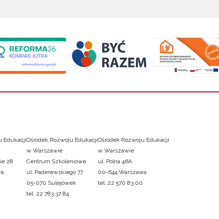
 Edukacji
Ośrodek Rozwoju Edukacji
Ośrodek Rozwoju Edukacji
w Warszawie
w Warszawie
ie 28
Centrum Szkoleniowe
ul. Polna 46A
wa
ul. Paderewskiego 77
00-644 Warszawa
05-070 Sulejówek
tel. 22 570 83 00
tel. 22 783 37 84