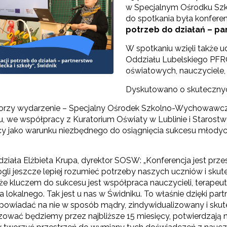
w Specjalnym Ośrodku Sz
do spotkania była konfere
potrzeb do działań – pa
W spotkaniu wzięli także u
Oddziału Lubelskiego PFR
oświatowych, nauczyciele, 
Dyskutowano o skutecznyc
Konkurs grantowy edycja V"
orzy wydarzenie – Specjalny Ośrodek Szkolno-Wychowawcz
Konkurs grantowy edycja IV"
u, we współpracy z Kuratorium Oświaty w Lublinie i Starost
y jako warunku niezbędnego do osiągnięcia sukcesu młodych 
Konkurs grantowy edycja III"
Konkurs grantowy edycja II"
ziała Elżbieta Krupa, dyrektor SOSW: „Konferencja jest prze
li jeszcze lepiej rozumieć potrzeby naszych uczniów i skute
Konkurs grantowy edycja I"
że kluczem do sukcesu jest współpraca nauczycieli, terapeut
 lokalnego. Tak jest u nas w Świdniku. To właśnie dzięki pa
odpowiadać na nie w sposób mądry, zindywidualizowany i skut
Cyfrowy rozwój oświaty w ZJST"
lizować będziemy przez najbliższe 15 miesięcy, potwierdzają