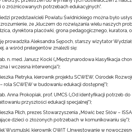
my tworzyć przestrzeń do wymiany tych doświadczeń z naucz
i o zróżnicowanych potrzebach edukacyjnych”.
E-materiały wspierające kształcenie kompetencji zawodowych"
dzi przedstawicieli Powiatu Świdnickiego można było usłys
zrozumienie, że „kluczem do rozwiązania wielu naszych probl
odzica, dyrektora placówki, grona pedagogicznego, kuratora,
Odbiór zaawansowanych technologicznie e-materiałów i gier"
ję prowadziła Aleksandra Sępoch, starszy wizytator Wydzia
, a wśród prelegentów znaleźli się:
hab. n. med. Janusz Kocki („Międzynarodowa klasyfikacja cho
Opracowanie i przetestowanie modelu branżowej szkoły ćwiczeń (BSĆ)"
na i wczesna interwencja”);
ieszka Pietryka, kierownik projektu SCWEW, Ośrodek Rozwo
"Pilotażowe wdrożenie modułowych e-podręczników"
 – rola SCWEW w budowaniu edukacji dostępnej”);
hab. Anna Prokopiak, prof. UMCS („Od identyfikacji potrzeb d
łtowaniu przyszłości edukacji specjalnej”);
"Rozwój kompetencji dydaktycznych zintegrowanego kształcenia przedmio
ieszka Pilch, prezes Stowarzyszenia „Mówić bez Słów – ISS
ające dzieci o złożonych potrzebach w komunikowaniu się”);
iel Wysmulski, kierownik OWiT („Inwestowanie w nowoczesne t