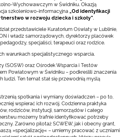
kolno-Wychowawczym w Świdniku. Okazją
ncja szkoleniowo-informacyjna
„Od identyfikacji
rtnerstwo w rozwoju dziecka i szkoły”
.
dział przedstawiciele Kuratorium Oświaty w Lublinie,
ON i władz samorządowych, dyrektorzy placówek
pedagodzy, specjaliści, terapeuci oraz rodzice.
h warunkach specjalistycznego wsparcia.
y (SOSW) oraz Ośrodek Wsparcia i Testów
wem Powiatowym w Świdniku – podkreślili znaczenia
ludzi. Ten temat stał się przewodnią myślą
strzenią spotkania i wymiany doświadczeń – po to,
czniej wspierać ich rozwój. Codzienna praktyka
ów, rodziców, instytucji, samorządów i całego
rtnerstwu możemy trafnie identyfikować potrzeby
eczny. Zarówno pilotaż SCWEW, jak i obecny grant,
 naszą »specjalizację« – umiemy pracować z uczniami