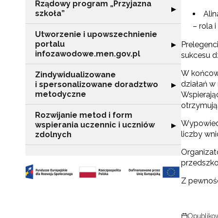
Rządowy program „Przyjazna
Rozwiń sekcję "
▶
szkoła”
Ali
– rola i
Utworzenie i upowszechnienie
portalu
Rozwiń sekcję "
Prelegenci
▶
infozawodowe.men.gov.pl
sukcesu d
W końcowe
Zindywidualizowane
działań w 
i spersonalizowane doradztwo
Rozwiń sekcję 
▶
metodyczne
Wspierając
otrzymują
Rozwijanie metod i form
Wypowiedź
wspierania uczennic i uczniów
Rozwiń sekcję "
▶
liczby wni
zdolnych
Organizato
przedszkol
Z pewnośc
Opublikow