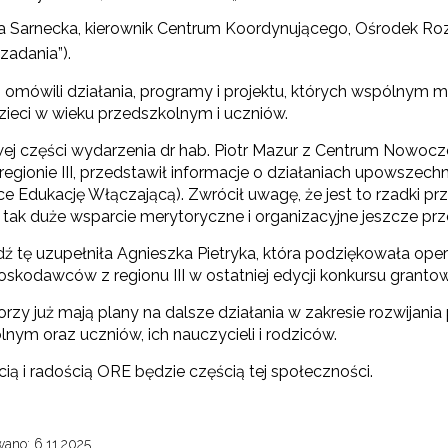
Rządowy program „Przyjazna szkoła”"
na Sarnecka, kierownik Centrum Koordynującego, Ośrodek Ro
 zadania”).
Utworzenie i upowszechnienie portalu infozawodowe.men.gov.pl"
 omówili działania, programy i projektu, których wspólnym mi
zieci w wieku przedszkolnym i uczniów.
j części wydarzenia dr hab. Piotr Mazur z Centrum Nowocz
regionie III, przedstawił informacje o działaniach upowszec
"Zindywidualizowane i spersonalizowane doradztwo metodyczne"
e Edukację Włączającą). Zwrócił uwagę, że jest to rzadki pr
 tak duże wsparcie merytoryczne i organizacyjne jeszcze prz
 tę uzupełniła Agnieszka Pietryka, która podziękowała oper
Rozwijanie metod i form wspierania uczennic i uczniów zdolnych"
oskodawców z regionu III w ostatniej edycji konkursu granto
rzy już mają plany na dalsze działania w zakresie rozwijania
nym oraz uczniów, ich nauczycieli i rodziców.
ią i radością ORE będzie częścią tej społeczności.
ano: 6.11.2025