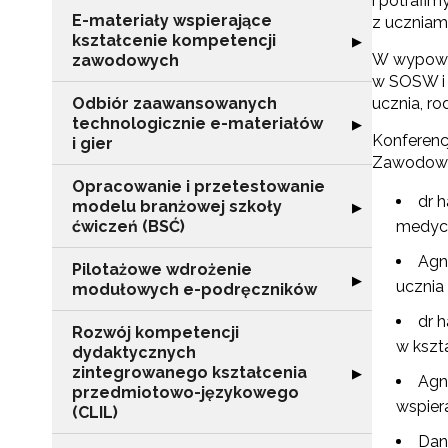
i potrafi
E-materiały wspierające
z uczniam
kształcenie kompetencji
Rozwiń sekcję "
▶
W wypowie
zawodowych
w SOSW i 
Odbiór zaawansowanych
ucznia, r
technologicznie e-materiałów
Rozwiń sekcję "
▶
Konferenc
i gier
Zawodowej
Opracowanie i przetestowanie
dr 
modelu branżowej szkoły
Rozwiń sekcję "
▶
ćwiczeń (BSĆ)
medycz
Agn
Pilotażowe wdrożenie
Rozwiń sekcję 
▶
ucznia
modułowych e-podręczników
dr 
Rozwój kompetencji
w kszta
dydaktycznych
zintegrowanego kształcenia
Rozwiń sekcję 
▶
Agn
przedmiotowo-językowego
wspier
(CLIL)
Dan