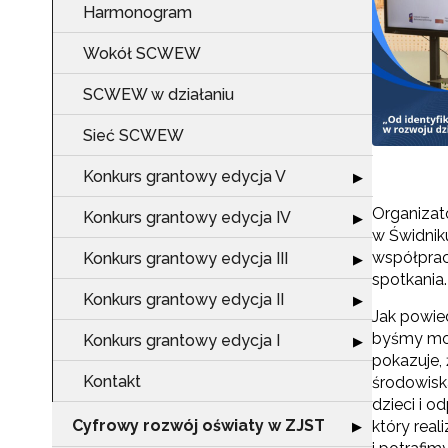
Harmonogram
Wokół SCWEW
SCWEW w działaniu
Sieć SCWEW
Konkurs grantowy edycja V
Rozwiń sekcję "
▶
Organizat
Konkurs grantowy edycja IV
Rozwiń sekcję "
▶
w Świdnik
współprac
Konkurs grantowy edycja III
Rozwiń sekcję "
▶
spotkania.
Konkurs grantowy edycja II
Rozwiń sekcję "
▶
Jak powied
byśmy mog
Konkurs grantowy edycja I
Rozwiń sekcję "
▶
pokazuje, 
Kontakt
środowiska
dzieci i 
Cyfrowy rozwój oświaty w ZJST
Rozwiń sekcję "
który rea
▶