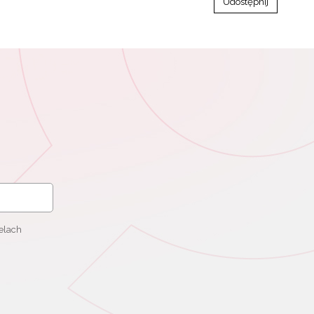
Udostępnij
elach