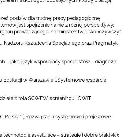
ycielami szkół ogólnodostępnych, którzy pracują
zeć podziw dla trudnej pracy pedagogicznej
emów jest spojrzenie na nie z różnej perspektywy:
 organu prowadzącego, na ministerstwie skończywszy”.
łu Nadzoru Kształcenia Specjalnego oraz Pragmatyki
rób – jako język współpracy specjalistów – diagnoza
ju Edukacji w Warszawie („Systemowe wsparcie
o działań: rola SCWEW, screeningu i OWiT
towo-językowego (CLIL)"
AC Polska” („Rozwiązania systemowe i projektowe
echnologie asystujące – strategie i dobre praktyki);