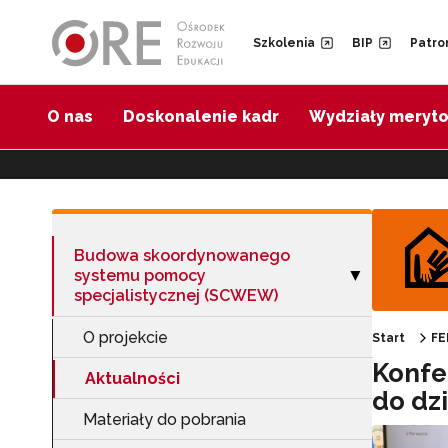
Przejdź do Nawigacji
Przejdź do stopki
Przejdź do treści artykułu
Szkolenia
BIP
Patro
O nas
Doskonalenie kadr
Wydziały meryt
Budowa skoordynowanego
systemu pomocy
Zwiń sekcję "B
▶
specjalistycznej (SCWEW)
O projekcie
Start
FE
Konfe
Aktualności
do dz
Materiały do pobrania