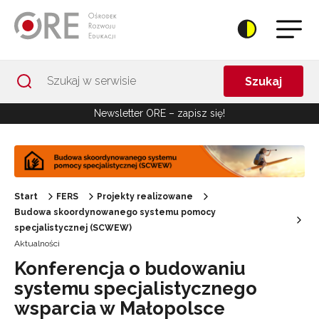
Przejdź do Nawigacji
Przejdź do stopki
Przejdź do treści artykułu
Szukaj
Newsletter ORE – zapisz się!
Start
FERS
Projekty realizowane
Budowa skoordynowanego systemu pomocy
specjalistycznej (SCWEW)
Aktualności
Konferencja o budowaniu
systemu specjalistycznego
wsparcia w Małopolsce