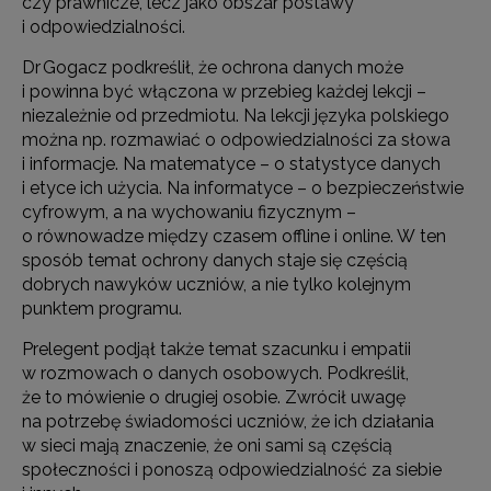
czy prawnicze, lecz jako obszar postawy
i odpowiedzialności.
Dr Gogacz podkreślił, że ochrona danych może
i powinna być włączona w przebieg każdej lekcji –
niezależnie od przedmiotu. Na lekcji języka polskiego
można np. rozmawiać o odpowiedzialności za słowa
i informacje. Na matematyce – o statystyce danych
i etyce ich użycia. Na informatyce – o bezpieczeństwie
cyfrowym, a na wychowaniu fizycznym –
o równowadze między czasem offline i online. W ten
sposób temat ochrony danych staje się częścią
dobrych nawyków uczniów, a nie tylko kolejnym
punktem programu.
Prelegent podjął także temat szacunku i empatii
w rozmowach o danych osobowych. Podkreślił,
że to mówienie o drugiej osobie. Zwrócił uwagę
na potrzebę świadomości uczniów, że ich działania
w sieci mają znaczenie, że oni sami są częścią
społeczności i ponoszą odpowiedzialność za siebie