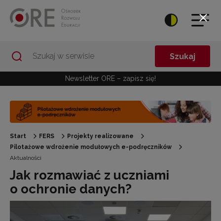
Przejdź do Nawigacji
Przejdź do stopki
Przejdź do treści artykułu
Szukaj
Newsletter ORE – zapisz się!
Start
FERS
Projekty realizowane
Pilotażowe wdrożenie modułowych e-podręczników
Aktualności
Jak rozmawiać z uczniami
o ochronie danych?