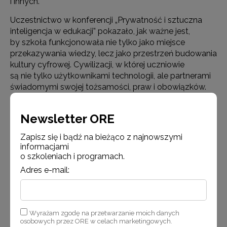
i innych.
Uczestnictwo w konferencji „Prywatność i sztuczna
inteligencja w edukacji” pokazało, jak ważne jest,
by szkoła funkcjonowała nie tylko jako miejsce
przekazywania wiedzy, lecz jako przestrzeń budowania
kultury cyfrowej. Cywilizacji, w której uczniowie
są nie tylko użytkownikami technologii, ale partnerami
świadomymi swojej tożsamości, praw i obowiązków.
Newsletter ORE
Zapisz się i bądź na bieżąco z najnowszymi
informacjami
o szkoleniach i programach.
Adres e-mail:
Wyrażam zgodę na przetwarzanie moich danych
osobowych przez ORE w celach marketingowych.
Katarzyna Lubnauer