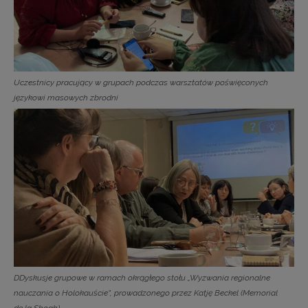
Uczestnicy pracujący w grupach podczas warsztatów poświęconych
językowi masowych zbrodni
DDyskusje grupowe w ramach okrągłego stołu „Wyzwania regionalne
nauczania o Holokauście”, prowadzonego przez Katję Beckel (Memorial
de la Shoah)