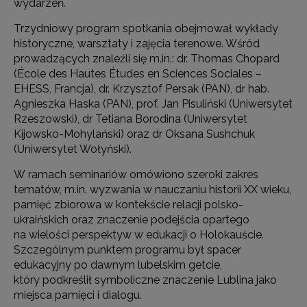
wydarzeń.
Trzydniowy program spotkania obejmował wykłady
historyczne, warsztaty i zajęcia terenowe. Wśród
prowadzących znaleźli się m.in.: dr. Thomas Chopard
(École des Hautes Études en Sciences Sociales –
EHESS, Francja), dr. Krzysztof Persak (PAN), dr hab.
Agnieszka Haska (PAN), prof. Jan Pisuliński (Uniwersytet
Rzeszowski), dr Tetiana Borodina (Uniwersytet
Kijowsko-Mohylański) oraz dr Oksana Sushchuk
(Uniwersytet Wołyński).
W ramach seminariów omówiono szeroki zakres
tematów, m.in. wyzwania w nauczaniu historii XX wieku,
pamięć zbiorowa w kontekście relacji polsko-
ukraińskich oraz znaczenie podejścia opartego
na wielości perspektyw w edukacji o Holokauście.
Szczególnym punktem programu był spacer
edukacyjny po dawnym lubelskim getcie,
który podkreślił symboliczne znaczenie Lublina jako
miejsca pamięci i dialogu.