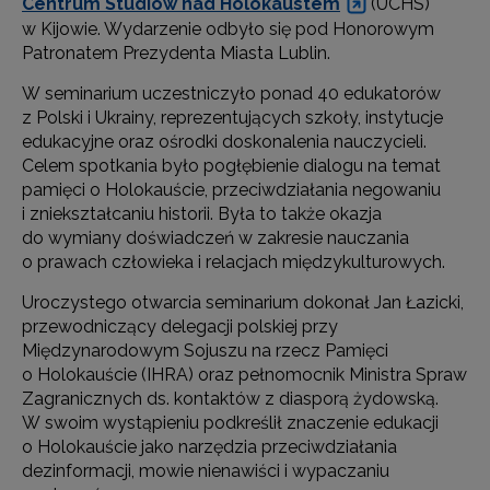
Centrum Studiów nad Holokaustem
(UCHS)
w Kijowie. Wydarzenie odbyło się pod Honorowym
Patronatem Prezydenta Miasta Lublin.
W seminarium uczestniczyło ponad 40 edukatorów
z Polski i Ukrainy, reprezentujących szkoły, instytucje
edukacyjne oraz ośrodki doskonalenia nauczycieli.
Celem spotkania było pogłębienie dialogu na temat
pamięci o Holokauście, przeciwdziałania negowaniu
i zniekształcaniu historii. Była to także okazja
do wymiany doświadczeń w zakresie nauczania
o prawach człowieka i relacjach międzykulturowych.
Uroczystego otwarcia seminarium dokonał Jan Łazicki,
przewodniczący delegacji polskiej przy
Międzynarodowym Sojuszu na rzecz Pamięci
o Holokauście (IHRA) oraz pełnomocnik Ministra Spraw
Zagranicznych ds. kontaktów z diasporą żydowską.
W swoim wystąpieniu podkreślił znaczenie edukacji
o Holokauście jako narzędzia przeciwdziałania
dezinformacji, mowie nienawiści i wypaczaniu