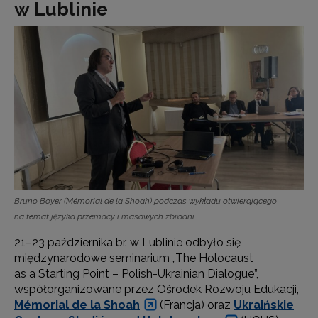
w Lublinie
Bruno Boyer (Mémorial de la Shoah) podczas wykładu otwierającego
na temat języka przemocy i masowych zbrodni
21–23 października br. w Lublinie odbyło się
międzynarodowe seminarium „The Holocaust
as a Starting Point – Polish-Ukrainian Dialogue”,
współorganizowane przez Ośrodek Rozwoju Edukacji,
Mémorial de la Shoah
(Francja) oraz
Ukraińskie