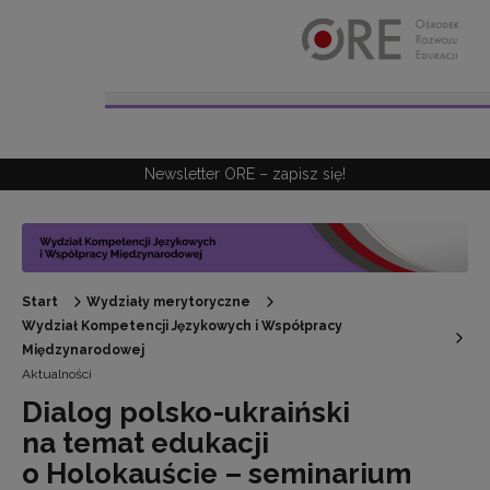
Przejdź do Nawigacji
Przejdź do stopki
Przejdź do treści artykułu
Newsletter ORE – zapisz się!
Start
Wydziały merytoryczne
Wydział Kompetencji Językowych i Współpracy
Międzynarodowej
Aktualności
Dialog polsko-ukraiński
na temat edukacji
o Holokauście – seminarium