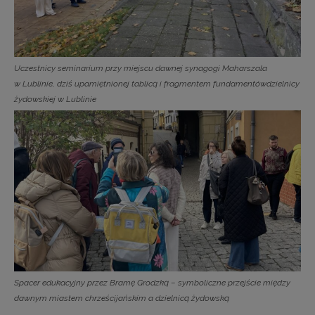
Uczestnicy seminarium przy miejscu dawnej synagogi Maharszala
w Lublinie, dziś upamiętnionej tablicą i fragmentem fundamentówdzielnicy
żydowskiej w Lublinie
Spacer edukacyjny przez Bramę Grodzką – symboliczne przejście między
dawnym miastem chrześcijańskim a dzielnicą żydowską