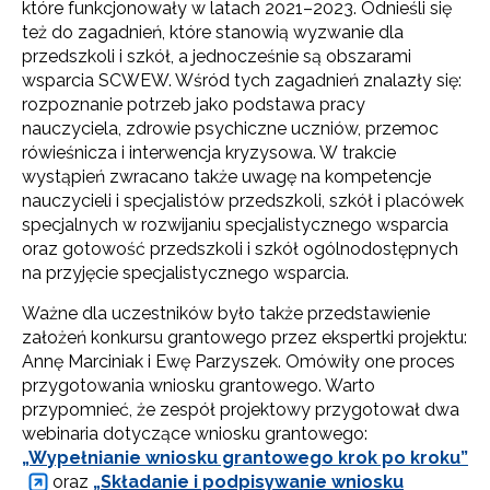
które funkcjonowały w latach 2021–2023. Odnieśli się
też do zagadnień, które stanowią wyzwanie dla
przedszkoli i szkół, a jednocześnie są obszarami
wsparcia SCWEW. Wśród tych zagadnień znalazły się:
rozpoznanie potrzeb jako podstawa pracy
nauczyciela, zdrowie psychiczne uczniów, przemoc
rówieśnicza i interwencja kryzysowa. W trakcie
wystąpień zwracano także uwagę na kompetencje
nauczycieli i specjalistów przedszkoli, szkół i placówek
specjalnych w rozwijaniu specjalistycznego wsparcia
oraz gotowość przedszkoli i szkół ogólnodostępnych
na przyjęcie specjalistycznego wsparcia.
Ważne dla uczestników było także przedstawienie
założeń konkursu grantowego przez ekspertki projektu:
Annę Marciniak i Ewę Parzyszek. Omówiły one proces
przygotowania wniosku grantowego. Warto
przypomnieć, że zespół projektowy przygotował dwa
webinaria dotyczące wniosku grantowego:
„Wypełnianie wniosku grantowego krok po kroku”
oraz
„Składanie i podpisywanie wniosku