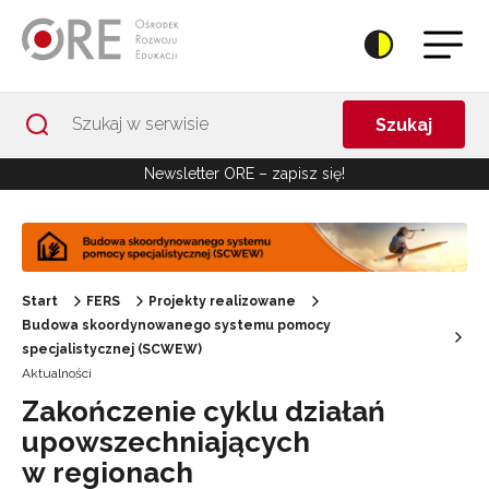
Przejdź do Nawigacji
Przejdź do stopki
Przejdź do treści artykułu
Szukaj
Newsletter ORE – zapisz się!
Start
FERS
Projekty realizowane
Budowa skoordynowanego systemu pomocy
specjalistycznej (SCWEW)
Aktualności
Zakończenie cyklu działań
upowszechniających
w regionach