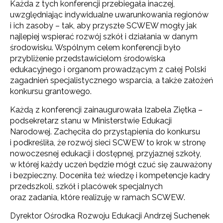
Każda z tych konferencji przebiegała inaczej,
uwzględniając indywidualne uwarunkowania regionów
i ich zasoby – tak, aby przyszłe SCWEW mogły jak
najlepiej wspierać rozwój szkół i działania w danym
środowisku. Wspólnym celem konferencji było
przybliżenie przedstawicielom środowiska
edukacyjnego i organom prowadzącym z całej Polski
zagadnień specjalistycznego wsparcia, a także założeń
konkursu grantowego.
Każdą z konferencji zainaugurowała Izabela Ziętka –
podsekretarz stanu w Ministerstwie Edukacji
Narodowej. Zachęciła do przystąpienia do konkursu
i podkreśliła, że rozwój sieci SCWEW to krok w stronę
nowoczesnej edukacji i dostępnej, przyjaznej szkoły,
w której każdy uczeń będzie mógł czuć się zauważony
i bezpieczny. Doceniła też wiedzę i kompetencje kadry
przedszkoli, szkół i placówek specjalnych
oraz zadania, które realizuję w ramach SCWEW.
Dyrektor Ośrodka Rozwoju Edukacji Andrzej Suchenek