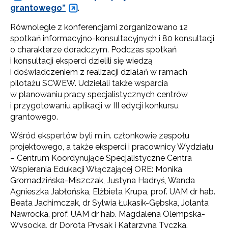
grantowego”
.
Równolegle z konferencjami zorganizowano 12
spotkań informacyjno-konsultacyjnych i 80 konsultacji
o charakterze doradczym. Podczas spotkań
i konsultacji eksperci dzielili się wiedzą
i doświadczeniem z realizacji działań w ramach
pilotażu SCWEW. Udzielali także wsparcia
w planowaniu pracy specjalistycznych centrów
i przygotowaniu aplikacji w III edycji konkursu
grantowego.
Wśród ekspertów byli m.in. członkowie zespołu
projektowego, a także eksperci i pracownicy Wydziału
– Centrum Koordynujące Specjalistyczne Centra
Wspierania Edukacji Włączającej ORE: Monika
Gromadzińska-Miszczak, Justyna Hadryś, Wanda
Agnieszka Jabłońska, Elżbieta Krupa, prof. UAM dr hab.
Beata Jachimczak, dr Sylwia Łukasik-Gębska, Jolanta
Nawrocka, prof. UAM dr hab. Magdalena Olempska-
Wysocka, dr Dorota Prysak i Katarzyna Tyczka.