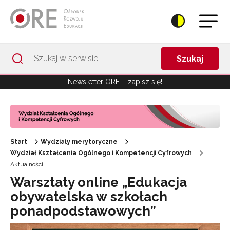
Przejdź do Nawigacji
Przejdź do stopki
Przejdź do treści artykułu
Szukaj
Newsletter ORE – zapisz się!
Start
Wydziały merytoryczne
Wydział Kształcenia Ogólnego i Kompetencji Cyfrowych
Aktualności
Warsztaty online „Edukacja
obywatelska w szkołach
ponadpodstawowych”