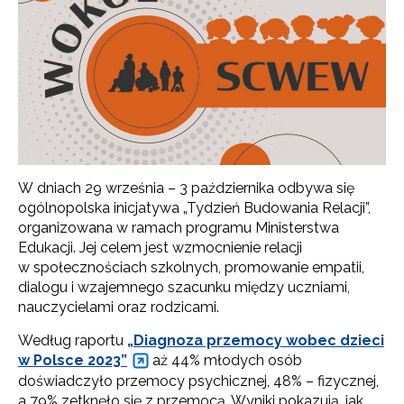
W dniach 29 września – 3 października odbywa się
ogólnopolska inicjatywa „Tydzień Budowania Relacji”,
organizowana w ramach programu Ministerstwa
Edukacji. Jej celem jest wzmocnienie relacji
w społecznościach szkolnych, promowanie empatii,
dialogu i wzajemnego szacunku między uczniami,
nauczycielami oraz rodzicami.
Według raportu
„Diagnoza przemocy wobec dzieci
w Polsce 2023”
aż 44% młodych osób
doświadczyło przemocy psychicznej, 48% – fizycznej,
a 79% zetknęło się z przemocą. Wyniki pokazują, jak