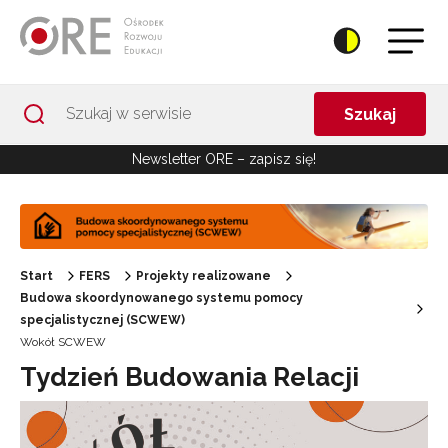
Przejdź do Nawigacji
Przejdź do stopki
Przejdź do treści artykułu
Szukaj
Newsletter ORE – zapisz się!
Start
FERS
Projekty realizowane
Budowa skoordynowanego systemu pomocy
specjalistycznej (SCWEW)
Wokół SCWEW
Tydzień Budowania Relacji