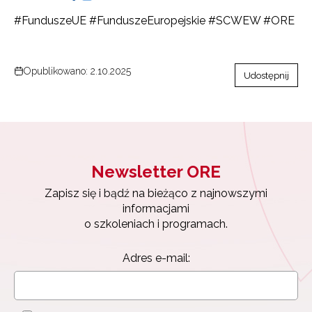
#FunduszeUE #FunduszeEuropejskie #SCWEW #ORE
Opublikowano: 2.10.2025
Udostępnij
Newsletter ORE
Zapisz się i bądź na bieżąco z najnowszymi
informacjami
o szkoleniach i programach.
Adres e-mail:
Newsletter ORE
Zapisz się i bądź na bieżąco z najnowszymi
informacjami
Wyrażam zgodę na przetwarzanie moich danych
o szkoleniach i programach.
osobowych przez ORE w celach marketingowych.
Zapisuję się
Adres e-mail: