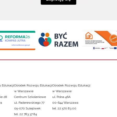
 Edukacji
Ośrodek Rozwoju Edukacji
Ośrodek Rozwoju Edukacji
w Warszawie
w Warszawie
ie 28
Centrum Szkoleniowe
ul. Polna 46A
wa
ul. Paderewskiego 77
00-644 Warszawa
05-070 Sulejówek
tel. 22 570 83 00
tel. 22 783 37 84