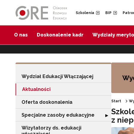
Przejdź do Nawigacji
Przejdź do stopki
Przejdź do treści artykułu
Szkolenia
BIP
Patro
O nas
Doskonalenie kadr
Wydziały meryt
Wydział Edukacji Włączającej
Aktualności
Start
Wy
Oferta doskonalenia
Szkol
Specjalne zasoby edukacyjne
Rozwiń sekcję "
▶
z nie
Wizytatorzy ds. edukacji
włączającej