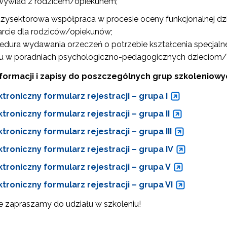
wywiad z rodzicem/opiekunem;
zysektorowa współpraca w procesie oceny funkcjonalnej d
rcie dla rodziców/opiekunów;
edura wydawania orzeczeń o potrzebie kształcenia specjaln
u w poradniach psychologiczno-pedagogicznych dzieciom
nformacji i zapisy do poszczególnych grup szkoleniowy
ktroniczny formularz rejestracji – grupa I
ktroniczny formularz rejestracji – grupa II
ktroniczny formularz rejestracji – grupa III
ewsletter ORE
ktroniczny formularz rejestracji – grupa IV
isz się i bądź na bieżąco z najnowszymi informacjami
zkoleniach i programach.
ktroniczny formularz rejestracji – grupa V
es e-mail:
ktroniczny formularz rejestracji – grupa VI
e zapraszamy do udziału w szkoleniu!
yrażam zgodę na przetwarzanie moich danych osobowych przez ORE w