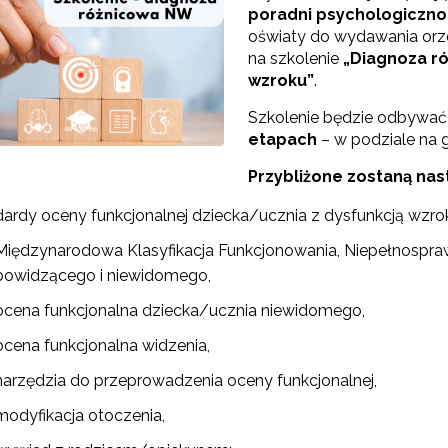
poradni psychologiczn
oświaty do wydawania orz
na szkolenie
„Diagnoza ró
wzroku”
.
Szkolenie będzie odbywać
etapach
– w podziale na g
Przybliżone zostaną nas
dardy oceny funkcjonalnej dziecka/ucznia z dysfunkcją wzro
Test Uzdolnień Wielorakich"
Międzynarodowa Klasyfikacja Funkcjonowania, Niepełnosprawn
bowidzącego i niewidomego,
ocena funkcjonalna dziecka/ucznia niewidomego,
 "WDPP Archiwum"
ocena funkcjonalna widzenia,
 "WSPE Archiwum"
narzędzia do przeprowadzenia oceny funkcjonalnej,
modyfikacja otoczenia,