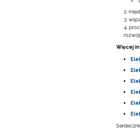
międ
wspa
proc
rozwoj
Więcej i
Ele
Ele
Ele
N
Ele
Zap
o s
Ele
Adr
Ele
Serdeczni
W