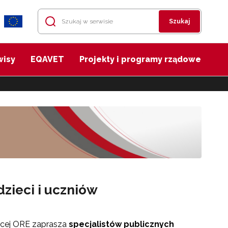
Szukaj
wisy
EQAVET
Projekty i programy rządowe
zieci i uczniów
ącej ORE zaprasza
specjalistów publicznych