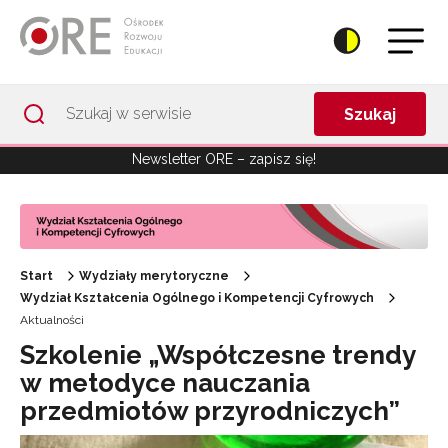
Przejdź do Nawigacji
Przejdź do stopki
Przejdź do treści artykułu
Szukaj
Newsletter ORE – zapisz się!
Start
Wydziały merytoryczne
Wydział Kształcenia Ogólnego i Kompetencji Cyfrowych
Aktualności
Szkolenie „Współczesne trendy
w metodyce nauczania
przedmiotów przyrodniczych”