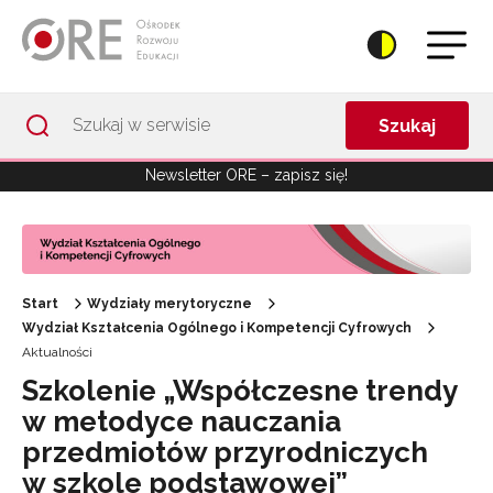
Przejdź do Nawigacji
Przejdź do stopki
Przejdź do treści artykułu
Szukaj
Newsletter ORE – zapisz się!
Start
Wydziały merytoryczne
Wydział Kształcenia Ogólnego i Kompetencji Cyfrowych
Aktualności
Szkolenie „Współczesne trendy
w metodyce nauczania
przedmiotów przyrodniczych
w szkole podstawowej”