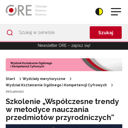
Przejdź do Nawigacji
Przejdź do stopki
Przejdź do treści artykułu
Szukaj
Newsletter ORE – zapisz się!
Start
Wydziały merytoryczne
Wydział Kształcenia Ogólnego i Kompetencji Cyfrowych
Aktualności
Szkolenie „Współczesne trendy
w metodyce nauczania
przedmiotów przyrodniczych”