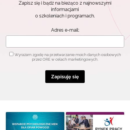
Zapisz się i bądź na bieżąco z najnowszymi
Zapisz się i bądź na bieżąco z najnowszymi
informacjami
informacjami
o szkoleniach i programach.
o szkoleniach i programach.
Adres e-mail:
Adres e-mail:
Wyrażam zgodę na przetwarzanie moich danych
Wyrażam zgodę na przetwarzanie moich danych osobowych
osobowych przez ORE w celach marketingowych.
przez ORE w celach marketingowych.
Zapisuję się
Zapisuję się