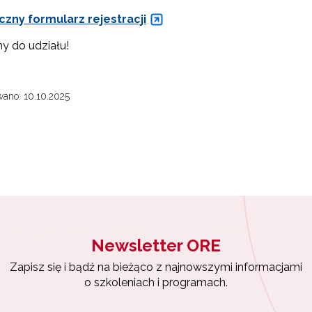
czny formularz rejestracji
 do udziału!
ewsletter ORE
ano: 10.10.2025
isz się i bądź na bieżąco z najnowszymi informacjami
zkoleniach i programach.
 "Archiwum WKOKC"
es e-mail:
yrażam zgodę na przetwarzanie moich danych osobowych przez ORE w
ach marketingowych.
Newsletter ORE
Zapisuję się
Zapisz się i bądź na bieżąco z najnowszymi informacjami
o szkoleniach i programach.