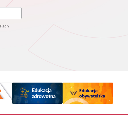
elach