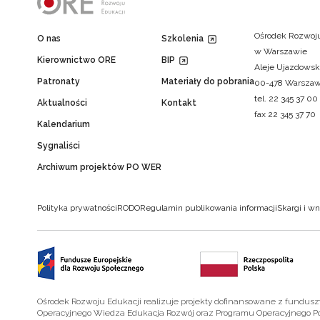
Ośrodek Rozwoju
O nas
Szkolenia
w Warszawie
Kierownictwo ORE
BIP
Aleje Ujazdowsk
Patronaty
Materiały do pobrania
00-478 Warsza
tel. 22 345 37 00
Aktualności
Kontakt
fax 22 345 37 70
Kalendarium
Sygnaliści
Archiwum projektów PO WER
Polityka prywatności
RODO
Regulamin publikowania informacji
Skargi i wn
Ośrodek Rozwoju Edukacji realizuje projekty dofinansowane z fundus
Operacyjnego Wiedza Edukacja Rozwój oraz Programu Operacyjnego P