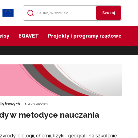
Szukaj
wisy
EQAVET
Projekty i programy rządowe
 Cyfrowych
Aktualności
ndy w metodyce nauczania
ody, biologii, chemii, fizyki i geografii na szkolenie