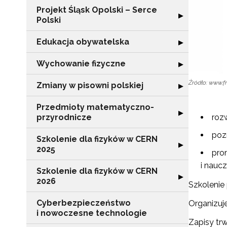
Projekt Śląsk Opolski – Serce
Rozwiń sekcję "P
▶
Polski
Edukacja obywatelska
Rozwiń sekcję "
▶
Wychowanie fizyczne
Rozwiń sekcję 
▶
Źródło: www.f
Zmiany w pisowni polskiej
Rozwiń sekcję "
▶
Przedmioty matematyczno-
Rozwiń sekcję 
▶
przyrodnicze
roz
poz
Szkolenie dla fizyków w CERN
Rozwiń sekcję "
▶
2025
pro
i naucz
Szkolenie dla fizyków w CERN
Rozwiń sekcję "
▶
2026
Szkolenie
Cyberbezpieczeństwo
Organizuj
i nowoczesne technologie
Zapisy trw