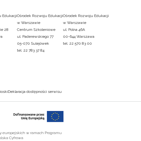
 Edukacji
Ośrodek Rozwoju Edukacji
Ośrodek Rozwoju Edukacji
w Warszawie
w Warszawie
ie 28
Centrum Szkoleniowe
ul. Polna 46A
wa
ul. Paderewskiego 77
00-644 Warszawa
05-070 Sulejówek
tel. 22 570 83 00
tel. 22 783 37 84
ioski
Deklaracja dostępności serwisu
zy europejskich w ramach Programu
olska Cyfrowa