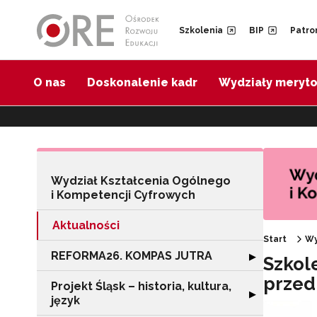
Przejdź do Nawigacji
Przejdź do stopki
Przejdź do treści artykułu
Szkolenia
BIP
Patro
O nas
Doskonalenie kadr
Wydziały meryt
Wydział Kształcenia Ogólnego
i Kompetencji Cyfrowych
Aktualności
Start
Wy
REFORMA26. KOMPAS JUTRA
Rozwiń sekcję
▶
Szkol
przed
Projekt Śląsk – historia, kultura,
Rozwiń sekcję "Pr
▶
język