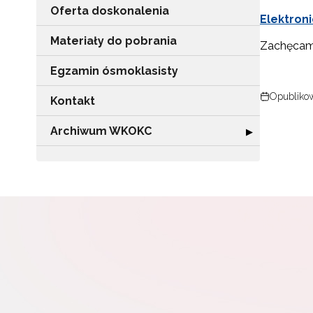
Oferta doskonalenia
Elektroni
Materiały do pobrania
Zachęcamy
Egzamin ósmoklasisty
N
Opublikow
Kontakt
Zap
o s
Archiwum WKOKC
Rozwiń sekcję
▶
Adr
W
cel