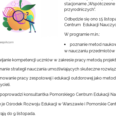
stacjonarne „Współczesne
rojekt Śląsk Opolski – Serce Polski"
przyrodniczych”.
Odbędzie się ono 15 listop
Edukacja obywatelska"
Centrum Edukacji Nauczyciel
"Wychowanie fizyczne"
W programie m.in.:
reepik.com
Zmiany w pisowni polskiej"
poznanie metod naukow
w nauczaniu przedmiotów 
"Przedmioty matematyczno-przyrodnicze"
wijanie kompetencji uczniów w zakresie pracy metodą projek
nanie strategii nauczania umożliwiających skuteczne rozwi
Szkolenie dla fizyków w CERN 2025"
mowanie pracy zespołowej i edukacji outdorowej jako meto
ycieli.
Szkolenie dla fizyków w CERN 2026"
 poprowadzi konsultantka Pomorskiego Centrum Edukacji Na
e je Ośrodek Rozwoju Edukacji w Warszawie i Pomorskie Cen
ają do 9 listopada.