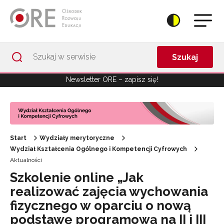
Przejdź do Nawigacji
Przejdź do stopki
Przejdź do treści artykułu
Szukaj
Newsletter ORE – zapisz się!
Start
Wydziały merytoryczne
Wydział Kształcenia Ogólnego i Kompetencji Cyfrowych
Aktualności
Szkolenie online „Jak
realizować zajęcia wychowania
fizycznego w oparciu o nową
podstawę programową na II i III